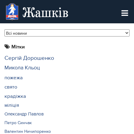
Жашків
Мітки
Сергій Дорошенко
Микола Кльоц
пожежа
свято
крадіжка
міліція
Олександр Павлов
Петро Синчак
Валентин Ничипоренко