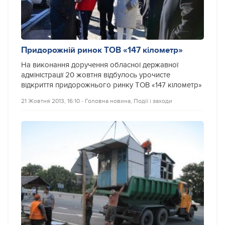
Придорожній ринок ТОВ «147 кілометр»
На виконання доручення обласної державної
адміністрації 20 жовтня відбулось урочисте
відкриття придорожнього ринку ТОВ «147 кілометр»
21 Жовтня 2013, 16:10
‐
Головна новина
,
Події і заходи