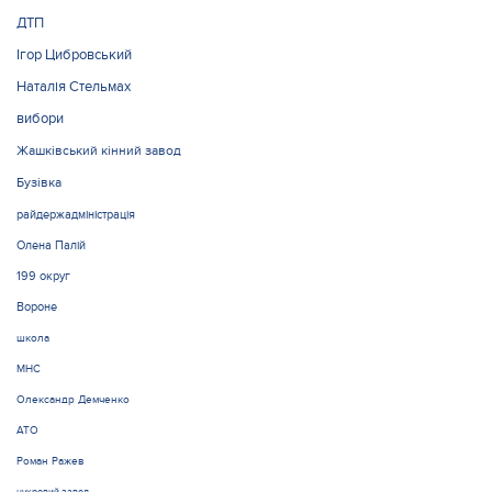
ДТП
Ігор Цибровський
Наталія Стельмах
вибори
Жашківський кінний завод
Бузівка
райдержадміністрація
Олена Палій
199 округ
Вороне
школа
МНС
Олександр Демченко
АТО
Роман Ражев