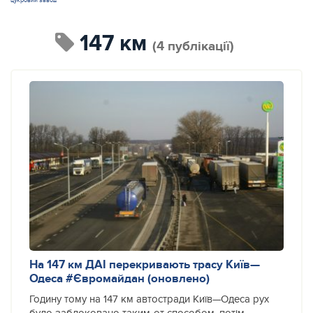
цукровий завод
147 км
(4 публікації)
На 147 км ДАІ перекривають трасу Київ—
Одеса #Євромайдан (оновлено)
Годину тому на 147 км автостради Київ—Одеса рух