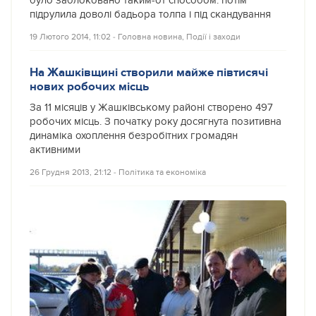
було заблоковано таким-от способом. потім
підрулила доволі бадьора толпа і під скандування
19 Лютого 2014, 11:02
‐
Головна новина
,
Події і заходи
На Жашківщині створили майже півтисячі
нових робочих місць
За 11 місяців у Жашківському районі створено 497
робочих місць. З початку року досягнута позитивна
динаміка охоплення безробітних громадян
активними
26 Грудня 2013, 21:12
‐
Політика та економіка