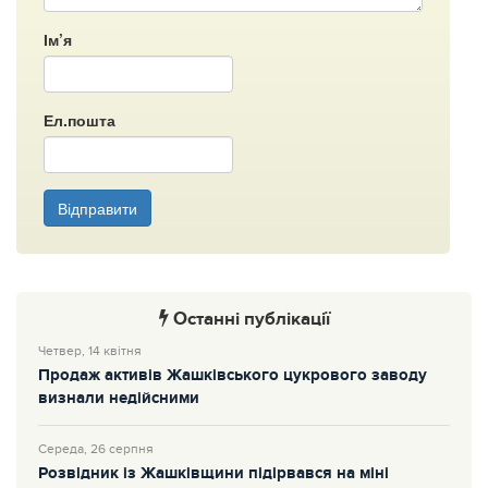
Ім’я
Ел.пошта
Відправити
Останні публікації
Четвер, 14 квітня
Продаж активів Жашківського цукрового заводу
визнали недійсними
Середа, 26 серпня
Розвідник із Жашківщини підірвався на міні