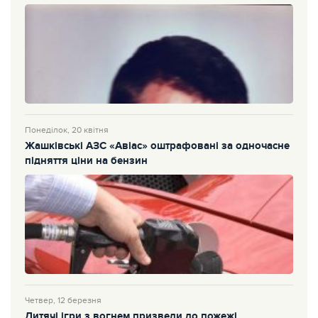
Понеділок, 20 квітня
Жашківські АЗС «Авіас» оштрафовані за одночасне
підняття ціни на бензин
Четвер, 12 березня
Дитячі ігри з вогнем призвели до пожежі