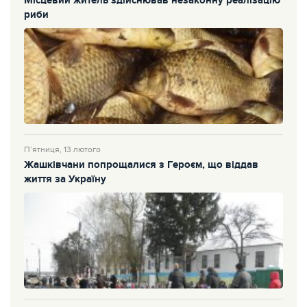
Місцевий житель здійснював незаконну реалізацію
риби
П’ятниця, 13 лютого
Жашківчани попрощалися з Героєм, що віддав
життя за Україну