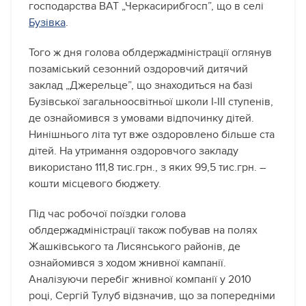
господарства ВАТ „Черкасирибгосп”, що в селі
Бузівка
.
Того ж дня голова облдержадміністрації оглянув
позаміський сезонний оздоровчий дитячий
заклад „Джерельце”, що знаходиться на базі
Бузівської загальноосвітньої школи І-ІІІ ступенів,
де ознайомився з умовами відпочинку дітей.
Нинішнього літа тут вже оздоровлено більше ста
дітей. На утримання оздоровчого закладу
використано 111,8 тис.грн., з яких 99,5 тис.грн. –
кошти місцевого бюджету.
Під час робочої поїздки голова
облдержадміністрації також побував на полях
Жашківського та Лисянського районів, де
ознайомився з ходом жнивної кампанії.
Аналізуючи перебіг жнивної компанії у 2010
році, Сергій Тулуб відзначив, що за попередніми