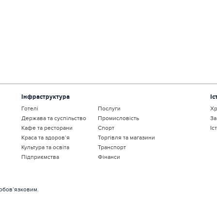
Інфраструктура
Іс
Готелі
Послуги
Хр
Держава та суспільство
Промисловість
За
Кафе та ресторани
Спорт
Іс
Краса та здоров’я
Торгівля та магазини
Культура та освіта
Транспорт
Підприємства
Фінанси
 обов’язковим.