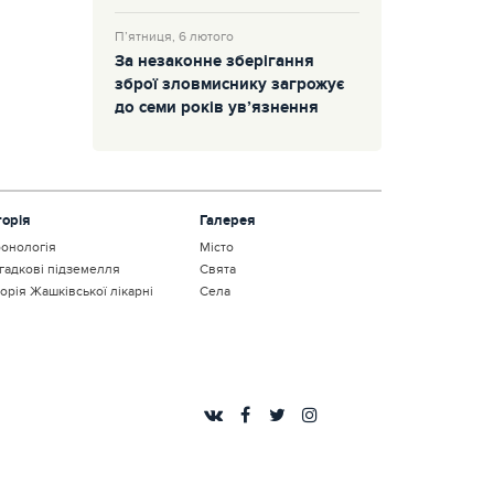
П’ятниця, 6 лютого
За незаконне зберігання
зброї зловмиснику загрожує
до семи років ув’язнення
торія
Галерея
онологія
Місто
гадкові підземелля
Свята
торія Жашківської лікарні
Села