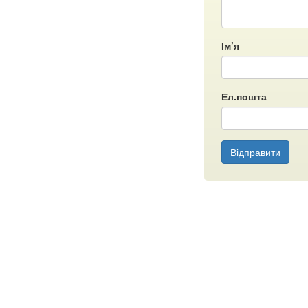
Ім’я
Ел.пошта
Відправити