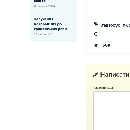
кюветі
8 Червня 2014
Залучення
безробітних до
#автобус
#К
громадських робіт
17 Квітня 2013
569
Написати
Коментар