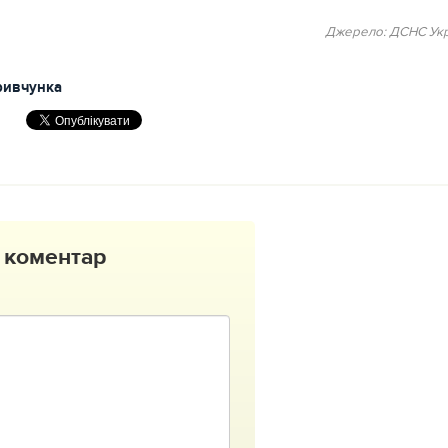
Джерело: ДСНС Укр
ривчунка
 коментар