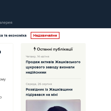
алерея
ка та економіка
Надзвичайне
Останні публікації
о
Четвер, 14 квітня
Продаж активів Жашківського
цукрового заводу визнали
недійсними
вому
Середа, 26 серпня
Розвідник із Жашківщини
підірвався на міні
о