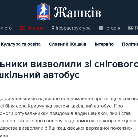
Жашків
місто
Новини
Інфраструктура
Історія
Г
Культура та освіта
Славний Жашків
Інтерв’ю
Політи
ьники визволили зі сніговог
шкільний автобус
 до рятувальників надійшло повідомлення про те, що у сніго
асі біля села Кривчунка застряг шкільний автобус.
Про
помоги рятувальникам повідомив водій швидкої, який став
ранспорт зі снігового полону за допомогою трактора місцевог
одарства визволяли бійці жашківської державної пожежно-
ини.