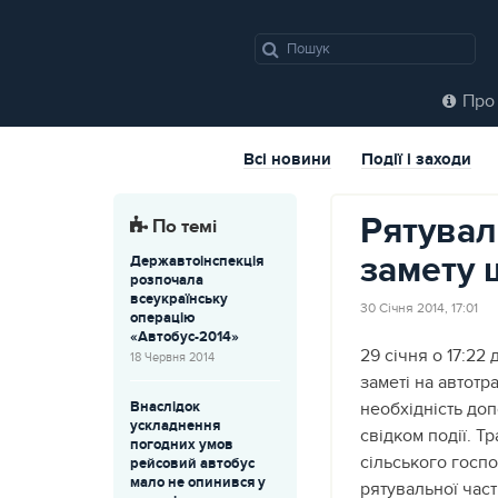
Про 
Всі новини
Події і заходи
Рятувал
По темі
замету 
Державтоінспекція
розпочала
всеукраїнську
30 Січня 2014, 17:01
операцію
«Автобус-2014»
29 січня о 17:22
18 Червня 2014
заметі на автотр
Внаслідок
необхідність до
ускладнення
свідком події. Т
погодних умов
сільського госп
рейсовий автобус
мало не опинився у
рятувальної част