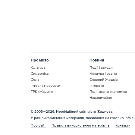
Про місто
Новини
Культура
Події і заходи
Символіка
Культура і освіта
Села
Славний Жашків
Інтернет-ресурси
Інтерв’ю
ТРК «Жасмін»
Політика та економіка
Надзвичайне
© 2005—2026, Неофіційний сайт міста Жашкова.
У разі використання матеріалів, посилання на zhashkiv.info є
Про сайт
Правила використання матеріалів
Контакти