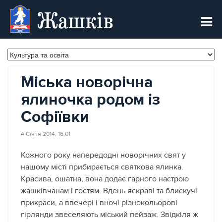
Жашків
Міська новорічна
ялиночка родом із
Софіївки
4 Січня 2014, 16:01
Кожного року напередодні новорічних свят у
нашому місті прибирається святкова ялинка.
Красива, ошатна, вона додає гарного настрою
жашківчанам і гостям.
Вдень яскраві та блискучі
прикраси, а ввечері і вночі різнокольорові
гірлянди звеселяють міський пейзаж. Звідкіля ж