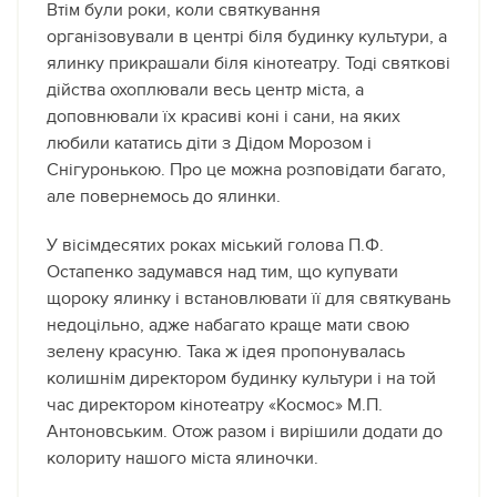
Втім були роки, коли святкування
організовували в центрі біля будинку культури, а
ялинку прикрашали біля кінотеатру. Тоді святкові
дійства охоплювали весь центр міста, а
доповнювали їх красиві коні і сани, на яких
любили кататись діти з Дідом Морозом і
Снігуронькою. Про це можна розповідати багато,
але повернемось до ялинки.
У вісімдесятих роках міський голова П.Ф.
Остапенко задумався над тим, що купувати
щороку ялинку і встановлювати її для святкувань
недоцільно, адже набагато краще мати свою
зелену красуню. Така ж ідея пропонувалась
колишнім директором будинку культури і на той
час директором кінотеатру «Космос» М.П.
Антоновським. Отож разом і вирішили додати до
колориту нашого міста ялиночки.