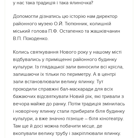
у нас така традиція і така ялиночка?
Допомогли дізнатись цю історію нам директор
районного музею О.Й. Тютюнник, колишній
міський голова П.Ф. Остапенко та жашківчанин
В.П. Походенко.
Колись святкування Нового року у нашому місті
відбувались у приміщенні районного будинку
культури. Із глядацької зали виносили всі крісла,
залишаючи їх тільки по периметру. А в центрі
зали встановлювали велику ялинку. Тут
проходили справжні бал-маскаради для всіх
бажаючих відсвяткувати Новий рік, які тривали з
вечора майже до ранку. Потім традиція змінилась
і новорічну ялинку стали прибирати біля будинку
культури, а вже значно пізніше – біля кінотеатру.
Там ще й досі можна побачити місце, де
вкопували велику трубу і закріплювали ялинку.