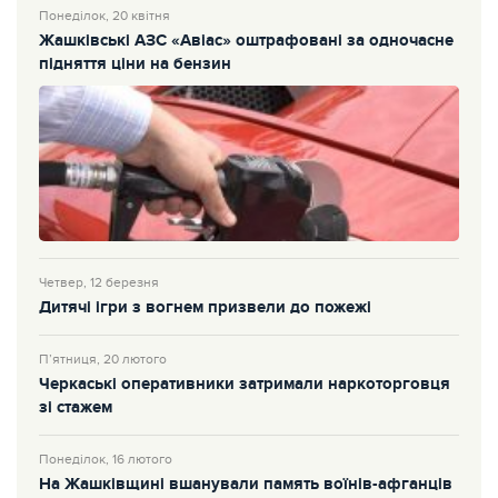
Понеділок, 20 квітня
Жашківські АЗС «Авіас» оштрафовані за одночасне
підняття ціни на бензин
Четвер, 12 березня
Дитячі ігри з вогнем призвели до пожежі
П’ятниця, 20 лютого
Черкаські оперативники затримали наркоторговця
зі стажем
Понеділок, 16 лютого
На Жашківщині вшанували память воїнів-афганців