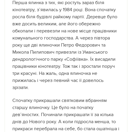
Перша ялинка з тих, які ростуть зараз біля
кінотеатру, з’явилась у 1984 році. Вона спочатку
росла біля будівлі райкому партії. Деревце було
вже досить великим, але його обережно
обкопали і перевезли на нове місце працівники
комунального господарства. А через півтора
року ще дві ялиночки Петро Федорович та
Микола Пилипович привезли із Уманського
дендрологічного парку «Софіївка». Їх висадили
працівники кінотеатру. Тож так і зростали поруч
три красуні. На жаль, одна ялиночка не
прижилась і через певний час її довелось
зрізати.
Спочатку прикрашали святковим вбранням
старшу ялиночку. Це було на початку
дев’яностих. Починали прикрашати її за кілька
днів до Нового року. А коли підросла менша, то
прикраси перебрала на себе, бо стала ошатніша і