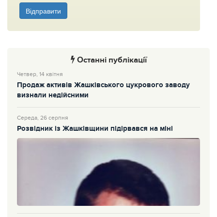
Відправити
Останні публікації
Четвер, 14 квітня
Продаж активів Жашківського цукрового заводу
визнали недійсними
Середа, 26 серпня
Розвідник із Жашківщини підірвався на міні