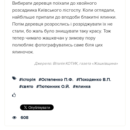
Вибирати деревця поїхали до хвойного
розсадиика Київського лісгоспу. Коли оглядали,
найбільше припали до вподоби блакитні ялинки.
Потім деревця розрослись і розріджувати їх не
стали, бо жаль було знищувати таку красу. Тож
тепер чимало жашквчан у зимову пору
полюбляє фотографуватись саме біля цих
ялиночок.
Джерело: Віталія КОТИК, газета «Жашківщина»
#історія
#Остапенко П.Ф.
#Походенко В.П.
#свято
#Тютюнник О.Й.
#ялинка
608