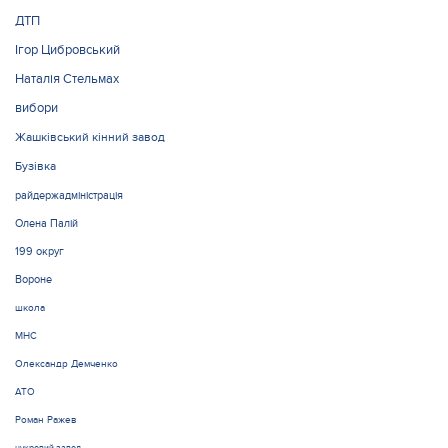
ДТП
Ігор Цибровський
Наталія Стельмах
вибори
Жашківський кінний завод
Бузівка
райдержадміністрація
Олена Палій
199 округ
Вороне
школа
МНС
Олександр Демченко
АТО
Роман Ражев