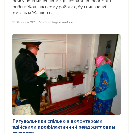
рейду по виявленню місць незаконної реалізації
риби в Жашківському районах, був виявлений
житель м.Жашків на
14 Лютого 2015, 16:02
‐
Надзвичайне
Рятувальники спільно з волонтерами
здійснили профілактичний рейд житловим
сектором