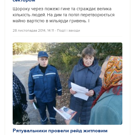
Щороку через пожежі гине та страждає велика
кількість людей. На дим та попіл перетворюється
майно вартістю в мільярди гривень. І
28 листопадаа 2014, 14:11
‐
Події і заходи
Рятувальники провели рейд житловим