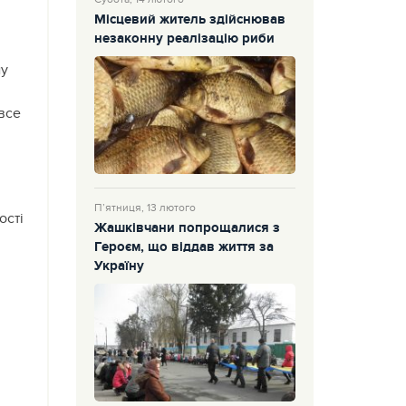
Місцевий житель здійснював
незаконну реалізацію риби
му
все
П’ятниця, 13 лютого
ості
Жашківчани попрощалися з
Героєм, що віддав життя за
Україну