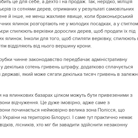
ить це для себе, а дехто і на продаж. Так, нерідко, міліція
єрів із сотнями дерев, отриманих у результаті самовільних
не й інше, не менш жахливе явище, коли браконьєрський
чних ялинок розгортають не у молодих посадках, а у стигло
ньєри спилюють верхівки дорослих дерев, щоб продати їх під
х ялинок. Інколи для того, щоб спиляти верхівку, спилюють 
тім відділяють від нього вершину крони.
орубки чинне законодавство передбачає адміністративну
 у декілька сотень гривень штрафу, додатково сплачується
 державі, який може сягати декілька тисяч гривень в залежн
ки на ялинкових базарах цілком можуть бути привезеними з
зони відчуження. Це дуже імовірно, адже саме з
зони починається неймовірно велика зона Полісся, що
і України на територію Білорусі. І саме тут практично немає
відків, лісників, хто міг би завадити здійснити незаконну