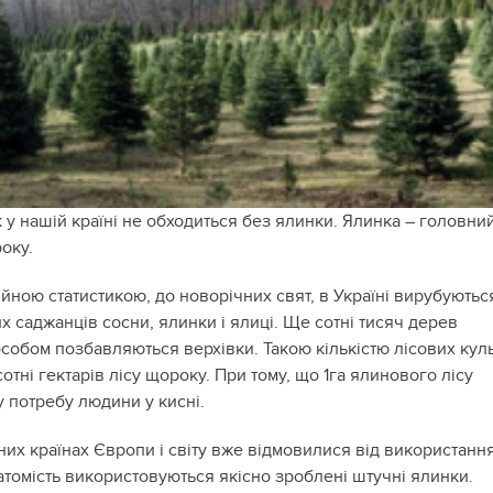
 у нашій країні не обходиться без ялинки. Ялинка – головни
оку.
йною статистикою, до новорічних свят, в Україні вирубуютьс
 саджанців сосни, ялинки і ялиці. Ще сотні тисяч дерев
собом позбавляються верхівки. Такою кількістю лісових кул
отні гектарів лісу щороку. При тому, що 1га ялинового лісу
 потребу людини у кисні.
них країнах Європи і світу вже відмовилися від використанн
атомість використовуються якісно зроблені штучні ялинки.