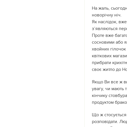
На жаль, сьогодн
новорічну ніч.
Як наслідок, вже
з’являються пер
Проте вже багат
сосновими або я
хвойних гілочок 
квіткових магази
прибрати крихітн
своє житло до Н
Якщо Ви все ж в
увагу, чи мають 
кінчику стовбура
продуктом бракон
Що ж стосується
розповідати. Люд