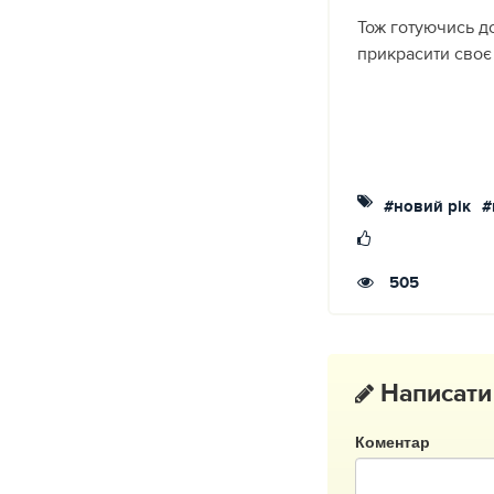
Тож готуючись до
прикрасити своє 
#новий рік
#
505
Написати
Коментар