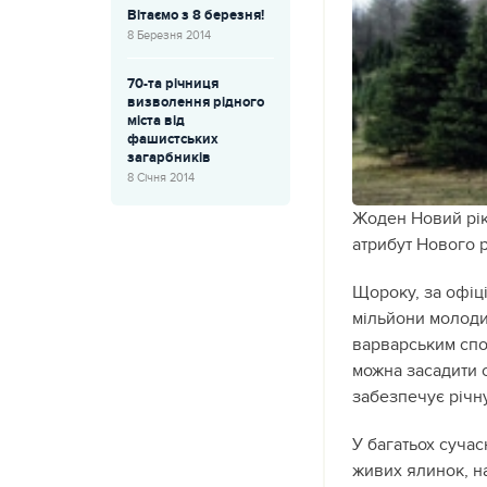
Вітаємо з 8 березня!
8 Березня 2014
70-та річниця
визволення рідного
міста від
фашистських
загарбників
8 Січня 2014
Жоден Новий рік
атрибут Нового р
Щороку, за офіці
мільйони молодих
варварським спо
можна засадити с
забезпечує річну
У багатьох сучас
живих ялинок, н