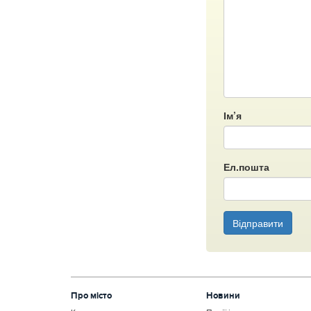
Ім’я
Ел.пошта
Відправити
Про місто
Новини