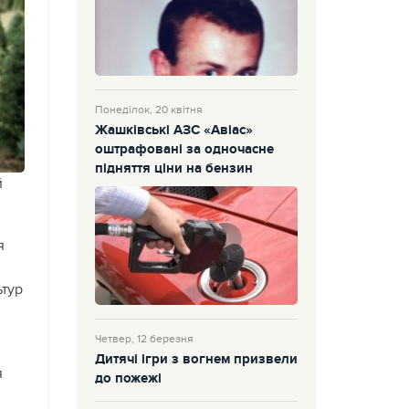
Понеділок, 20 квітня
Жашківські АЗС «Авіас»
оштрафовані за одночасне
підняття ціни на бензин
й
я
ьтур
Четвер, 12 березня
Дитячі ігри з вогнем призвели
я
до пожежі