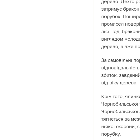
дерево. Дехто роб
затримує браконь
порубок. Пошире
промисел новорі
лісі. Тоді брако
виглядом молоди
дерево, а вже по
За самовільні п
відповідальність
збиток, завданий
від віку дерева.
Крім того, ялин
Чорнобильської 
Чорнобильської 
тягнеться за меж
ніякої охорони, с
порубку.