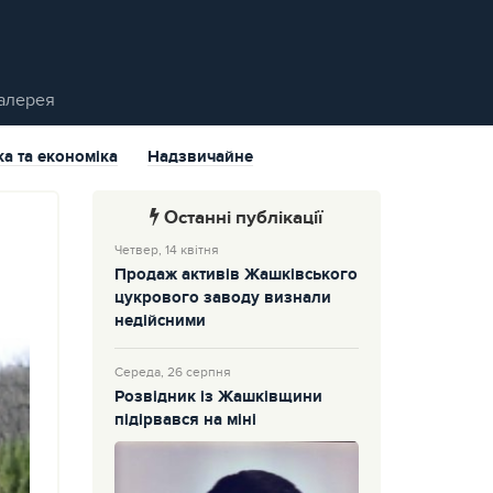
алерея
ка та економіка
Надзвичайне
Останні публікації
Четвер, 14 квітня
Продаж активів Жашківського
цукрового заводу визнали
недійсними
Середа, 26 серпня
Розвідник із Жашківщини
підірвався на міні