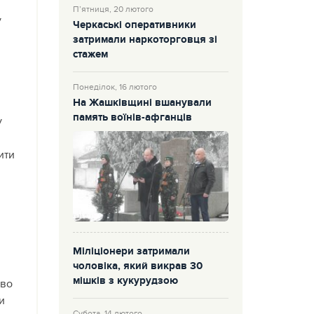
П’ятниця, 20 лютого
у
Черкаські оперативники
затримали наркоторговця зі
стажем
Понеділок, 16 лютого
На Жашківщині вшанували
память воїнів-афганців
у
ити
Міліціонери затримали
чоловіка, який викрав 30
мішків з кукурудзою
иво
и
Субота, 14 лютого