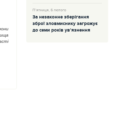
П’ятниця, 6 лютого
За незаконне зберігання
зброї зловмиснику загрожує
рони
до семи років ув’язнення
вища
асті