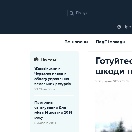
Про 
Всі новини
Події і заходи
Готуйте
По темі
шкоди п
Жашківчани в
Черкасах взяли в
облогу управління
20 Грудня 2010, 12:12
земельних ресурсів
22 Січня 2015
Програма
святкування Дня
міста 14 жовтня 2014
року
8 Жовтня 2014