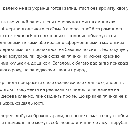
і далеко не всі українці готові залишитися без аромату хвої 
 на наступний ранок після новорічної ночі на смітниках
ші жертви людського егоїзму й екологічної безграмотності.
о хто з «екологічно підкованих» громадян обмежуються
линовими гілками або красиво сформованими з маленьких
деревцями, які продаються на базарах до свят. Дехто купує 
нах араукарії, які дуже схожі на ялинки. Їх можна красиво
ими кульками, дощиком. Загалом, є багато варіантів прикрас
ового року, не заподіюючи шкоди природі.
ирішили прикрасити свою оселю живою ялинкою, зверніть
торговці документи на реалізацію ялинок та чи наявне на
 дерева клеймо, яке свідчить про те, що зрізана ялинка не є
ьєрської діяльності.
 дерев, добутих браконьєрами, то про це немає сенсу особл
и вважають, що можуть собі дозволити піти до лісу і вирубат