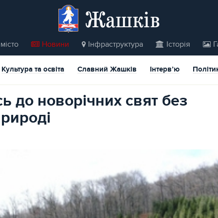
Жашків
місто
Новини
Інфраструктура
Історія
Г
Культура та освіта
Славний Жашків
Інтерв’ю
Політи
сь до новорічних свят без
рироді