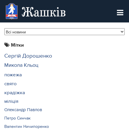
Жашків
Мітки
Сергій Дорошенко
Микола Кльоц
пожежа
свято
крадіжка
міліція
Олександр Павлов
Петро Синчак
Валентин Ничипоренко