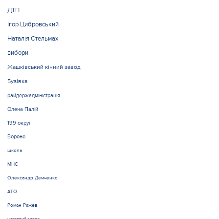
ДТП
Ігор Цибровський
Наталія Стельмах
вибори
Жашківський кінний завод
Бузівка
райдержадміністрація
Олена Палій
199 округ
Вороне
школа
МНС
Олександр Демченко
АТО
Роман Ражев