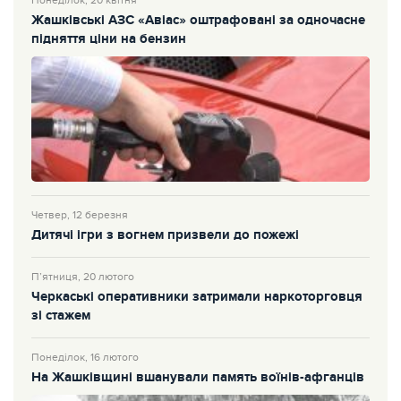
Понеділок, 20 квітня
Жашківські АЗС «Авіас» оштрафовані за одночасне
підняття ціни на бензин
Четвер, 12 березня
Дитячі ігри з вогнем призвели до пожежі
П’ятниця, 20 лютого
Черкаські оперативники затримали наркоторговця
зі стажем
Понеділок, 16 лютого
На Жашківщині вшанували память воїнів-афганців