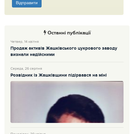
Відправити
Останні публікації
Четвер, 14 квітня
Продаж активів Жашківського цукрового заводу
визнали недійсними
Середа, 26 серпня
Розвідник із Жашківщини підірвався на міні