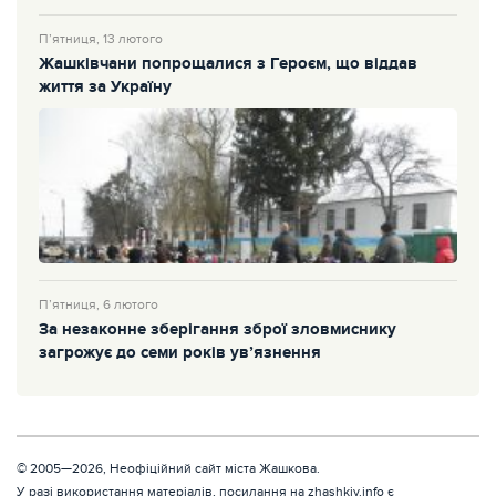
П’ятниця, 13 лютого
Жашківчани попрощалися з Героєм, що віддав
життя за Україну
П’ятниця, 6 лютого
За незаконне зберігання зброї зловмиснику
загрожує до семи років ув’язнення
© 2005—2026, Неофіційний сайт міста Жашкова.
У разі використання матеріалів, посилання на zhashkiv.info є