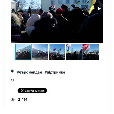
#Євромайдан
#підтримка
2 414