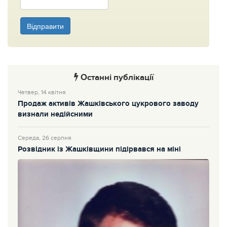
Відправити
Останні публікації
Четвер, 14 квітня
Продаж активів Жашківського цукрового заводу
визнали недійсними
Середа, 26 серпня
Розвідник із Жашківщини підірвався на міні