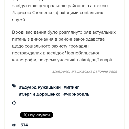
завідуючою центральною районною аптекою
Ларисою Стешенко, фахівцями соціальних
служб.
В ході засідання було розглянуто ряд актуальних
питань з виконання в районі законодавства
щодо соціального захисту громадян
постраждалих внаслідок Чорнобильської
катастрофи, зокрема учасників ліквідації аварії.
Джерело: Жашківська районна рада
#Едуард Ружицький
#мітинг
#Сергій Дорошенко
#Чорнобиль
574