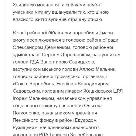
Хвилиною мовчання та свічками пам’яті
учасники мітингу вшанували тих, хто ціною
власного життя зупинив страшну стихію.
В залі районної бібліотеки чорнобильці мали
змогу поспілкуватися з головою районної ради
Олександром Демченком, головою районної
адміністрації Сергієм Дорошенком, заступником
голови РДА Валентиною Савицькою,
заступником міського голови Аллою Мельник,
головою районної громадської організації
«Союз. Чорнобиль. Україна.» Володимиром
Садовським, головним лікарем Жашківської ЦРЛ
Ігорем Мельником, начальником управління
соціального захисту населення Ольгою
Потколенко, начальником управління
Пенсійного фонду в районі Едуардом
Ружицьким, начальником фінансового
управління РДА Галиною Загребельною,