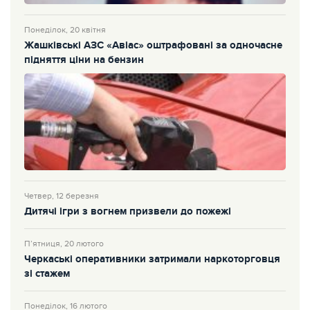
Понеділок, 20 квітня
Жашківські АЗС «Авіас» оштрафовані за одночасне
підняття ціни на бензин
Четвер, 12 березня
Дитячі ігри з вогнем призвели до пожежі
П’ятниця, 20 лютого
Черкаські оперативники затримали наркоторговця
зі стажем
Понеділок, 16 лютого