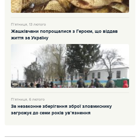
П’ятниця, 13 лютого
Жашківчани попрощалися з Героєм, що віддав
життя за Україну
П’ятниця, 6 лютого
За незаконне зберігання зброї зловмиснику
загрожує до семи років ув’язнення