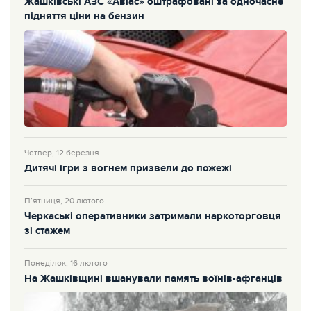
Жашківські АЗС «Авіас» оштрафовані за одночасне
підняття ціни на бензин
Четвер, 12 березня
Дитячі ігри з вогнем призвели до пожежі
П’ятниця, 20 лютого
Черкаські оперативники затримали наркоторговця
зі стажем
Понеділок, 16 лютого
На Жашківщині вшанували память воїнів-афганців