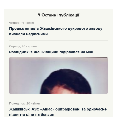
Останні публікації
Четвер, 14 квітня
Продаж активів Жашківського цукрового заводу
визнали недійсними
Середа, 26 серпня
Розвідник із Жашківщини підірвався на міні
Понеділок, 20 квітня
Жашківські АЗС «Авіас» оштрафовані за одночасне
підняття ціни на бензин