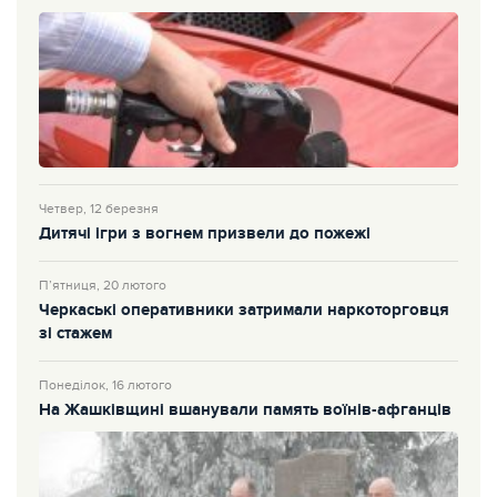
Четвер, 12 березня
Дитячі ігри з вогнем призвели до пожежі
П’ятниця, 20 лютого
Черкаські оперативники затримали наркоторговця
зі стажем
Понеділок, 16 лютого
На Жашківщині вшанували память воїнів-афганців