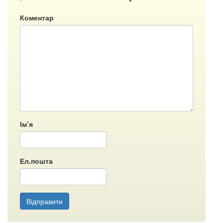
Коментар
Ім’я
Ел.пошта
Відправити