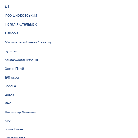
ДТП
Ігор Цибровський
Наталія Стельмах
вибори
Жашківський кінний завод
Бузівка
райдержадміністрація
Олена Палій
199 округ
Вороне
школа
МНС
Олександр Демченко
АТО
Роман Ражев