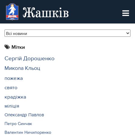
Жашків
Мітки
Сергій Дорошенко
Микола Кльоц
пожежа
свято
крадіжка
міліція
Олександр Павлов
Петро Синчак
Валентин Ничипоренко