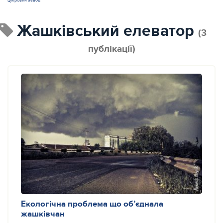
цукровий завод
Жашківський елеватор
(3
публікації)
Екологічна проблема що об’єднала
жашківчан