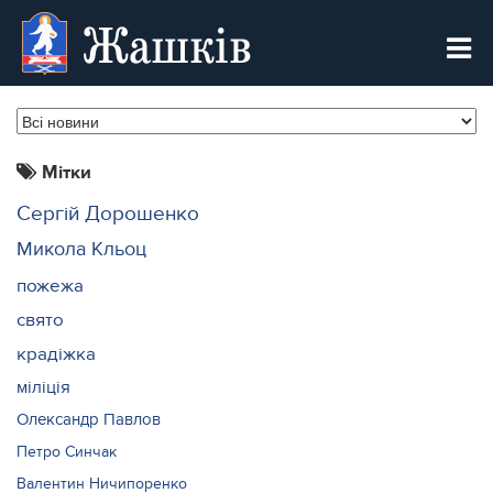
Жашків
Мітки
Сергій Дорошенко
Микола Кльоц
пожежа
свято
крадіжка
міліція
Олександр Павлов
Петро Синчак
Валентин Ничипоренко