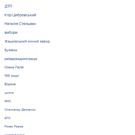
ДТП
Ігор Цибровський
Наталія Стельмах
вибори
Жашківський кінний завод
Бузівка
райдержадміністрація
Олена Палій
199 округ
Вороне
школа
МНС
Олександр Демченко
АТО
Роман Ражев