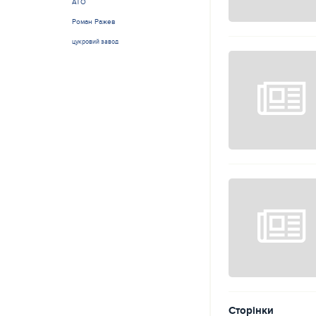
АТО
Роман Ражев
цукровий завод
Сторінки