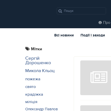
Про 
Всі новини
Події і заходи
Мітки
Сергій
Дорошенко
Микола Кльоц
пожежа
свято
крадіжка
міліція
Олександр Павлов