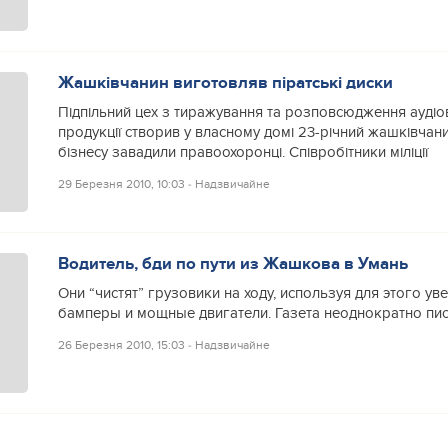
Жашківчанин виготовляв піратські диски
Підпільний цех з тиражування та розповсюдження аудіо
продукції створив у власному домі 23-річний жашківчан
бізнесу завадили правоохоронці. Співробітники міліції
29 Березня 2010, 10:03
‐
Надзвичайне
Водитель, бди по пути из Жашкова в Умань
Они “чистят” грузовики на ходу, используя для этого у
бамперы и мощные двигатели. Газета неоднократно писа
26 Березня 2010, 15:03
‐
Надзвичайне