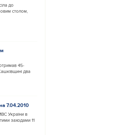
сіла до
ковим столом,
им
отримав 45-
Жашківщині два
на 7.04.2010
МВС України в
тими заходами 11