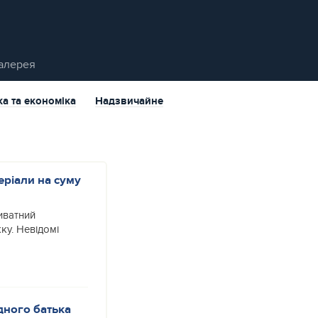
алерея
ка та економіка
Надзвичайне
ріали на суму
иватний
ку. Невідомі
дного батька