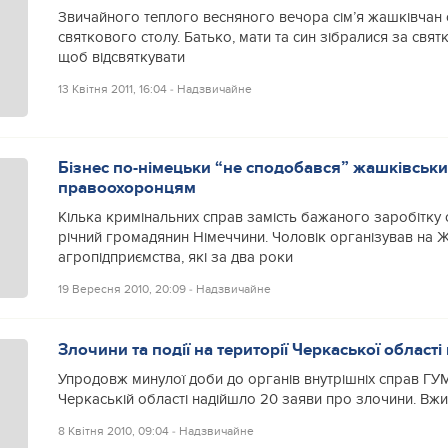
Звичайного теплого весняного вечора сім’я жашківчан 
святкового столу. Батько, мати та син зібралися за свят
щоб відсвяткувати
13 Квітня 2011, 16:04
‐
Надзвичайне
Бізнес по-німецьки “не сподобався” жашківськ
правоохоронцям
Кілька кримінальних справ замість бажаного заробітку 
річний громадянин Німеччини. Чоловік організував на 
агропідприємства, які за два роки
19 Вересня 2010, 20:09
‐
Надзвичайне
Злочини та події на території Черкаської області 
Упродовж минулої доби до органів внутрішніх справ ГУ
Черкаській області надійшло 20 заяви про злочини. Вжи
8 Квітня 2010, 09:04
‐
Надзвичайне