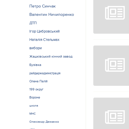
Петро Синчак
Валентин Ничипоренко
ДТП
Ігор Цибровський
Наталія Стельмах
вибори
Жашківський кінний завод
Бузівка
райдержадміністрація
Олена Палій
199 округ
Вороне
школа
МНС
Олександр Демченко