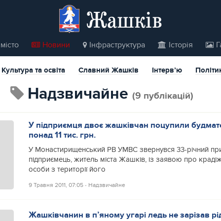
Жашків
місто
Новини
Інфраструктура
Історія
Г
Культура та освіта
Славний Жашків
Інтерв’ю
Політи
Надзвичайне
(9 публікацій)
У підприємця двоє жашківчан поцупили будмате
понад 11 тис. грн.
У Монастирищенський РВ УМВС звернувся 33-річний пр
підприємець, житель міста Жашкiв, із заявою про крадіж
особи з території його
9 Травня 2011, 07:05
‐
Надзвичайне
Жашківчанин в п’яному угарі ледь не зарізав рі