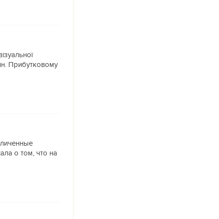
візуальної
ин. Прибутковому
величенные
ла о том, что на