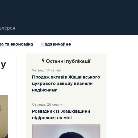
алерея
ка та економіка
Надзвичайне
Останні публікації
ну
Четвер, 14 квітня
Продаж активів Жашківського
цукрового заводу визнали
недійсними
Середа, 26 серпня
Розвідник із Жашківщини
підірвався на міні