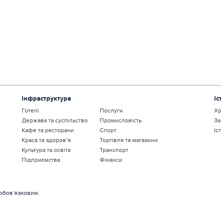
Інфраструктура
Іс
Готелі
Послуги
Хр
Держава та суспільство
Промисловість
За
Кафе та ресторани
Спорт
Іс
Краса та здоров’я
Торгівля та магазини
Культура та освіта
Транспорт
Підприємства
Фінанси
 обов’язковим.