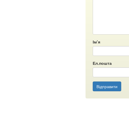
Ім’я
Ел.пошта
Відправити