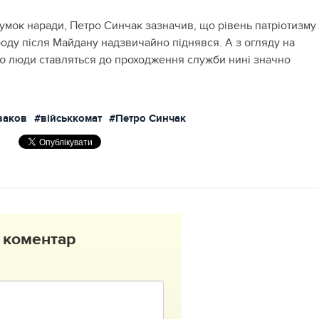
умок наради, Петро Синчак зазначив, що рівень патріотизму
роду після Майдану надзвичайно піднявся. А з огляду на
ію люди ставляться до проходження служби нині значно
заков
#військкомат
#Петро Синчак
 коментар