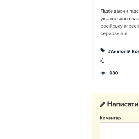
Підбиваючи підс
українського на
російську агрес
серйозніше.
#Анатолій Ко
930
Написати
Коментар