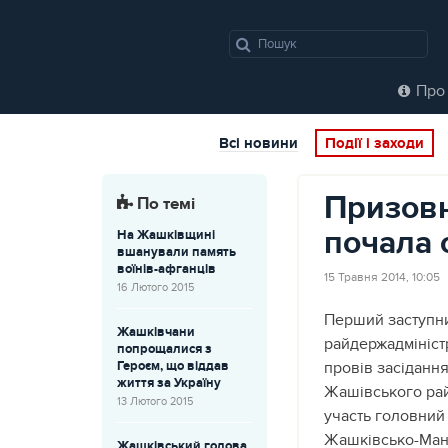
Про 
Всі новини
Події і заходи
Призовн
По темі
почала 
На Жашківщині
вшанували память
воїнів-афганців
15 Травня 2014, 10:05
16 Лютого 2015
Перший заступн
Жашківчани
райдержадмініст
попрощалися з
Героєм, що віддав
провів засідання
життя за Україну
Жашівського ра
13 Лютого 2015
участь головний 
Жашківсько-Ман
Жашківський голова