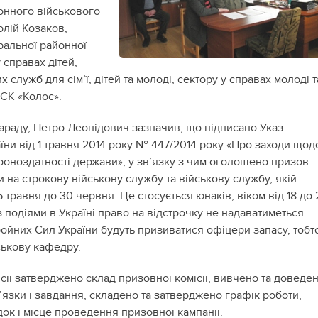
онного військового
олій Козаков,
ральної районної
 справах дітей,
х служб для сім’ї, дітей та молоді, сектору у справах молоді т
ФСК «Колос».
раду, Петро Леонідович зазначив, що підписано Указ
їни від 1 травня 2014 року № 447/2014 року «Про заходи щод
оноздатності держави», у зв’язку з чим оголошено призов
 на строкову військову службу та військову службу, якій
 травня до 30 червня. Це стосується юнаків, віком від 18 до 
 з подіями в Україні право на відстрочку не надаватиметься.
ойних Сил України будуть призиватися офіцери запасу, тобто 
ськову кафедру.
ісії затверджено склад призовної комісії, вивчено та доведе
в’язки і завдання, складено та затверджено графік роботи,
ок і місце проведення призовної кампанії.