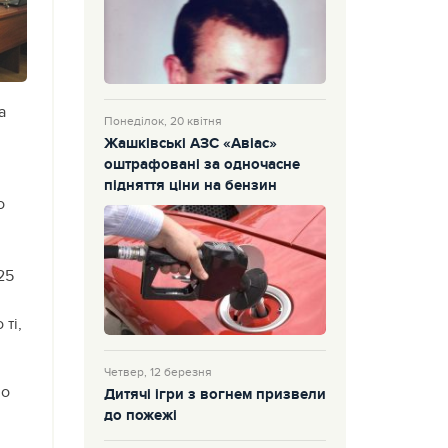
а
Понеділок, 20 квітня
Жашківські АЗС «Авіас»
оштрафовані за одночасне
підняття ціни на бензин
о
25
ті,
Четвер, 12 березня
но
Дитячі ігри з вогнем призвели
до пожежі