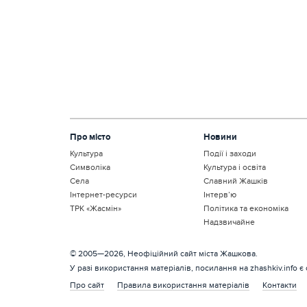
Про місто
Новини
Культура
Події і заходи
Символіка
Культура і освіта
Села
Славний Жашків
Інтернет-ресурси
Інтерв’ю
ТРК «Жасмін»
Політика та економіка
Надзвичайне
© 2005—2026, Неофіційний сайт міста Жашкова.
У разі використання матеріалів, посилання на zhashkiv.info є
Про сайт
Правила використання матеріалів
Контакти