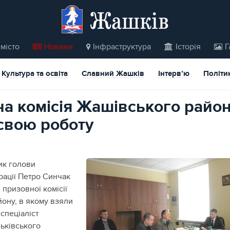
Жашків
місто
Новини
Інфраструктура
Історія
Г
Культура та освіта
Славний Жашків
Інтерв’ю
Політи
а комісія Жашівського райо
свою роботу
ик голови
рації Петро Синчак
 призовної комісії
йону
, в якому взяли
спеціаліст
ьківського