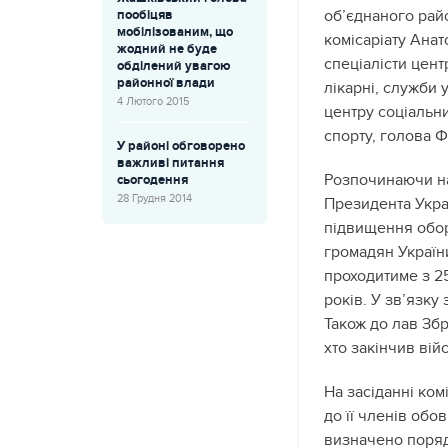
об’єднаного рай
пообіцяв
мобілізованим, що
комісаріату Анат
жодний не буде
спеціалісти цент
обділений увагою
районної влади
лікарні, служби у
4 Лютого 2015
центру соціальни
спорту, голова 
У районі обговорено
важливі питання
Розпочинаючи на
сьогодення
28 Грудня 2014
Президента Укра
підвищення обор
громадян України
проходитиме з 25
років. У зв’язку
Також до лав Збр
хто закінчив вій
На засіданні ком
до її членів обо
визначено поряд