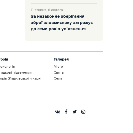
П’ятниця, 6 лютого
За незаконне зберігання
зброї зловмиснику загрожує
до семи років ув’язнення
торія
Галерея
онологія
Місто
гадкові підземелля
Свята
торія Жашківської лікарні
Села