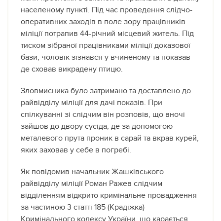
населеному пункті. Під час проведення слідчо-
оперативних заходів в поле зору працівників
міліції потрапив 44-річний місцевий житель. Під
тиском зібраної працівниками міліції доказової
бази, чоловік зізнався у вчиненому та показав
де сховав викрадену птицю.
Зловмисника було затримано та доставлено до
райвідділу міліції для дачі показів. При
спілкуванні зі слідчим він розповів, що вночі
зайшов до двору сусіда, де за допомогою
металевого прута проник в сарай та вкрав курей,
яких заховав у себе в погребі.
Як повідомив начальник Жашківського
райвідділу міліції Роман Ражев слідчим
відділенням відкрито кримінальне провадження
за частиною 3 статті 185 (Крадіжка)
Кримінального кодексу України, що карається