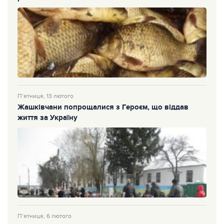
П’ятниця, 13 лютого
Жашківчани попрощалися з Героєм, що віддав
життя за Україну
П’ятниця, 6 лютого