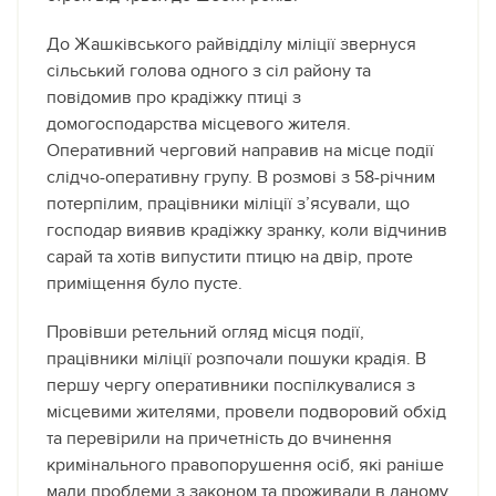
До Жашківського райвідділу міліції звернуся
сільський голова одного з сіл району та
повідомив про крадіжку птиці з
домогосподарства місцевого жителя.
Оперативний черговий направив на місце події
слідчо-оперативну групу. В розмові з 58-річним
потерпілим, працівники міліції з’ясували, що
господар виявив крадіжку зранку, коли відчинив
сарай та хотів випустити птицю на двір, проте
приміщення було пусте.
Провівши ретельний огляд місця події,
працівники міліції розпочали пошуки крадія. В
першу чергу оперативники поспілкувалися з
місцевими жителями, провели подворовий обхід
та перевірили на причетність до вчинення
кримінального правопорушення осіб, які раніше
мали проблеми з законом та проживали в даному