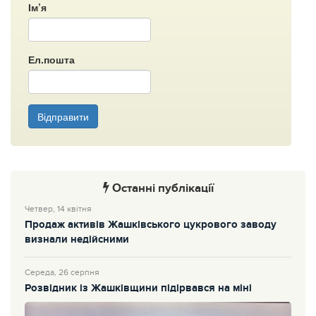
Ім’я
Ел.пошта
Відправити
Останні публікації
Четвер, 14 квітня
Продаж активів Жашківського цукрового заводу
визнали недійсними
Середа, 26 серпня
Розвідник із Жашківщини підірвався на міні