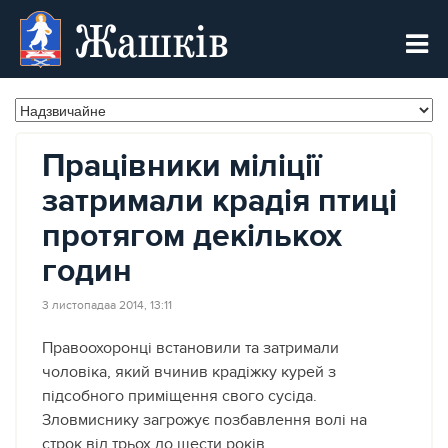
Жашків
Працівники міліції
затримали крадія птиці
протягом декількох
годин
3 листопадаа 2014, 13:11
Правоохоронці встановили та затримали
чоловіка, який вчинив крадіжку курей з
підсобного приміщення свого сусіда.
Зловмиснику загрожує позбавлення волі на
строк від трьох до шести років.