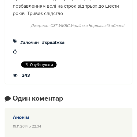
позбавленням волі на строк від трьох до шести
років. Триває слідство.
Джерело: СЗГ УМВС України в Черкаській області
#злочин
#крадіжка
243
Один коментар
Анонім
19.11.2014 о 22:34