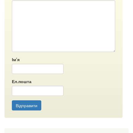
Ім’я
Ел.пошта
Відправити