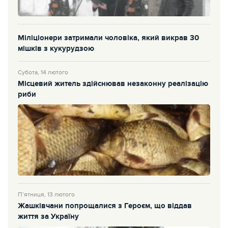
Міліціонери затримали чоловіка, який викрав 30
мішків з кукурудзою
Субота, 14 лютого
Місцевий житель здійснював незаконну реалізацію
риби
П’ятниця, 13 лютого
Жашківчани попрощалися з Героєм, що віддав
життя за Україну