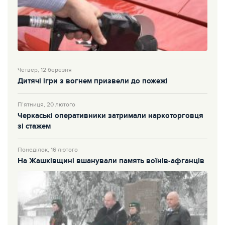
Четвер, 12 березня
Дитячі ігри з вогнем призвели до пожежі
П’ятниця, 20 лютого
Черкаські оперативники затримали наркоторговця
зі стажем
Понеділок, 16 лютого
На Жашківщині вшанували память воїнів-афганців