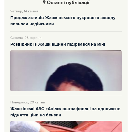
Останні публікації
Четвер, 14 квітня
Продаж активів Жашківського цукрового заводу
визнали недійсними
Середа, 26 серпня
Розвідник із Жашківщини підірвався на міні
Понеділок, 20 квітня
Жашківські АЗС «Авіас» оштрафовані за одночасне
підняття ціни на бензин