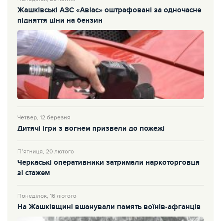
Жашківські АЗС «Авіас» оштрафовані за одночасне
підняття ціни на бензин
Четвер, 12 березня
Дитячі ігри з вогнем призвели до пожежі
П’ятниця, 20 лютого
Черкаські оперативники затримали наркоторговця
зі стажем
Понеділок, 16 лютого
На Жашківщині вшанували память воїнів-афганців