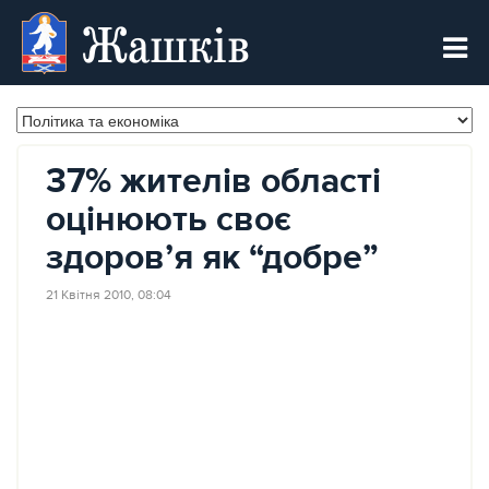
Жашків
37% жителів області
оцінюють своє
здоров’я як “добре”
21 Квітня 2010, 08:04