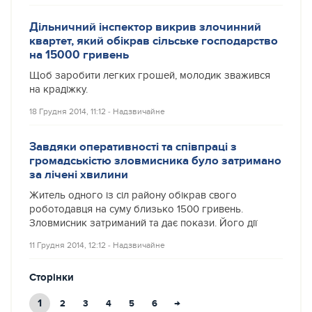
Дільничний інспектор викрив злочинний
квартет, який обікрав сільське господарство
на 15000 гривень
Щоб заробити легких грошей, молодик зважився
на крадіжку.
18 Грудня 2014, 11:12
‐
Надзвичайне
Завдяки оперативності та співпраці з
громадськістю зловмисника було затримано
за лічені хвилини
Житель одного із сіл району обікрав свого
роботодавця на суму близько 1500 гривень.
Зловмисник затриманий та дає покази. Його дії
11 Грудня 2014, 12:12
‐
Надзвичайне
Сторінки
1
→
2
3
4
5
6