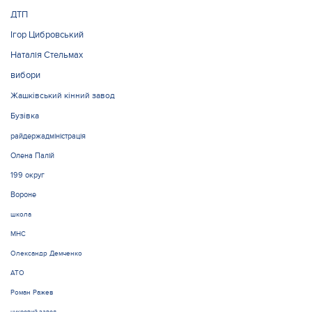
ДТП
Ігор Цибровський
Наталія Стельмах
вибори
Жашківський кінний завод
Бузівка
райдержадміністрація
Олена Палій
199 округ
Вороне
школа
МНС
Олександр Демченко
АТО
Роман Ражев