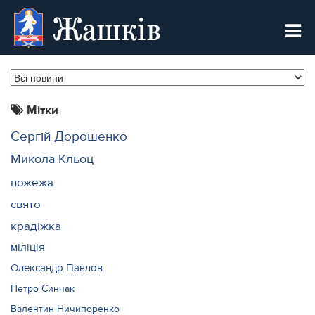
Жашків
Мітки
Сергій Дорошенко
Микола Кльоц
пожежа
свято
крадіжка
міліція
Олександр Павлов
Петро Синчак
Валентин Ничипоренко