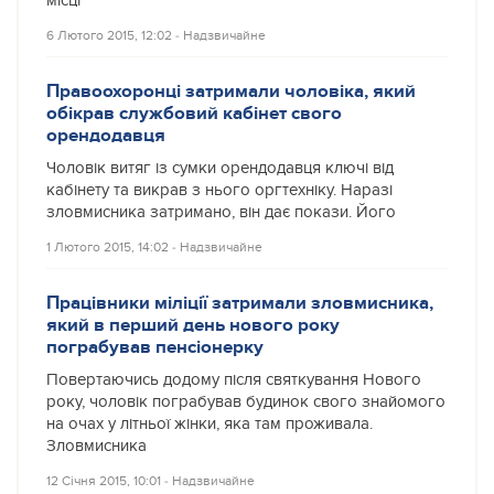
місці
6 Лютого 2015, 12:02
‐
Надзвичайне
Правоохоронці затримали чоловіка, який
обікрав службовий кабінет свого
орендодавця
Чоловік витяг із сумки орендодавця ключі від
кабінету та викрав з нього оргтехніку. Наразі
зловмисника затримано, він дає покази. Його
1 Лютого 2015, 14:02
‐
Надзвичайне
Працівники міліції затримали зловмисника,
який в перший день нового року
пограбував пенсіонерку
Повертаючись додому після святкування Нового
року, чоловік пограбував будинок свого знайомого
на очах у літньої жінки, яка там проживала.
Зловмисника
12 Січня 2015, 10:01
‐
Надзвичайне