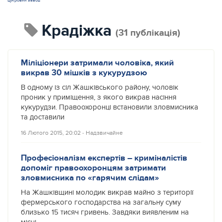
цукровий завод
крадіжка
(31 публікація)
Міліціонери затримали чоловіка, який
викрав 30 мішків з кукурудзою
В одному із сіл Жашківського району, чоловік
проник у приміщення, з якого викрав насіння
кукурудзи. Правоохоронці встановили зловмисника
та доставили
16 Лютого 2015, 20:02
‐
Надзвичайне
Професіоналізм експертів – криміналістів
допоміг правоохоронцям затримати
зловмисника по «гарячим слідам»
На Жашківщині молодик викрав майно з території
фермерського господарства на загальну суму
близько 15 тисяч гривень. Завдяки виявленим на