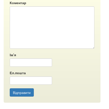
Коментар
Ім’я
Ел.пошта
Відправити