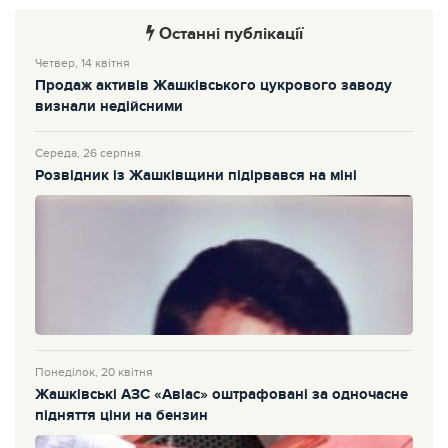
Останні публікації
Четвер, 14 квітня
Продаж активів Жашківського цукрового заводу
визнали недійсними
Середа, 26 серпня
Розвідник із Жашківщини підірвався на міні
Понеділок, 20 квітня
Жашківські АЗС «Авіас» оштрафовані за одночасне
підняття ціни на бензин