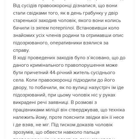
Від сусідів правоохоронці дізналися, що вони
стали свідками того, як в день грабунку у двір
старенької заходив чоловік, якого вони колись
бачили із зятем потерпілої. Встановивши коло
знайомих усіх членів родини та отримавши опис
підозрюваного, оперативники взялися за
справу.
В ході проведених заходів було з’ясовано, що до
даного кримінального правопорушення може
бути причетний 44-річний житель сусіднього
села. Коли правоохоронці підходили до його
двору, то побачили, як по вулиці назустріч їм іде
підозрюваний, при цьому чоловік ніс у руках
викрадені речі заявниці. В розмові з
працівниками міліції він стверджував, що техніка
належить йому, проте пояснити звідки він її несе
і де взяв, не міг. Під тиском доказів чоловік
зрозумів, що обвести навколо пальця