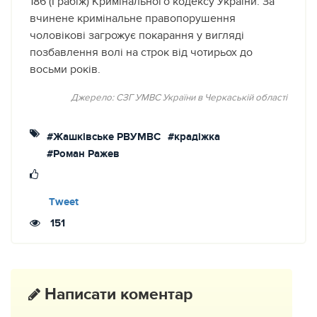
186 (Грабіж) Кримінального кодексу України. За
вчинене кримінальне правопорушення
чоловікові загрожує покарання у вигляді
позбавлення волі на строк від чотирьох до
восьми років.
Джерело: СЗГ УМВС України в Черкаській області
#Жашкiвське РВУМВС
#крадіжка
#Роман Ражев
Tweet
151
Написати коментар