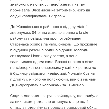
знайомого на очах у літньої жінки, яка там
проживала. Зловмисника затримано, його дії
слідчі кваліфікували як грабіж.
До Жашківського районного відділу міліції
звернулась 84-річна жителька одного із сіл
району та повідомила про пограбування.
Старенька розповіла міліціонерам, що проживає
в будинку разом із родиною дочки. Молодь
святкувала Новий рік у гостях, а вона
залишилася вдома сама. Вранці першого січня
пенсіонерка господарювала у хаті, як раптом до
її будинку увірвався невідомий. Чоловік був на
підпитку і, нічого не пояснюючи, виніс з кімнати
ДВД-програвач з колонками та ТВ-тюнер.
Слідчо-оперативна група райвідділу, що прибула
за викликом, ретельно оглянула місце події,
опитала потерпілу та провела подворовий обхід.