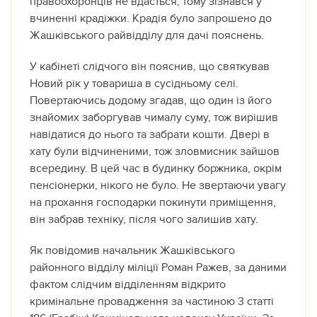
правоохоронців не вдасться, тому зізнався у
вчиненні крадіжки. Крадія було запрошено до
Жашківського райвідділу для дачі пояснень.
У кабінеті слідчого він пояснив, що святкував
Новий рік у товариша в сусідньому селі.
Повертаючись додому згадав, що один із його
знайомих заборгував чималу суму, тож вирішив
навідатися до нього та забрати кошти. Двері в
хату були відчиненими, тож зловмисник зайшов
всередину. В цей час в будинку боржника, окрім
пенсіонерки, нікого не було. Не звертаючи увагу
на прохання господарки покинути приміщення,
він забрав техніку, після чого залишив хату.
Як повідомив начальник Жашківського
районного відділу міліції Роман Ражев, за даними
фактом слідчим відділенням відкрито
кримінальне провадження за частиною 3 статті