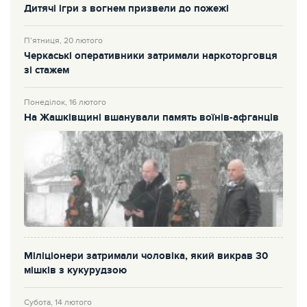
Дитячі ігри з вогнем призвели до пожежі
П’ятниця, 20 лютого
Черкаські оперативники затримали наркоторговця
зі стажем
Понеділок, 16 лютого
На Жашківщині вшанували память воїнів-афганців
Міліціонери затримали чоловіка, який викрав 30
мішків з кукурудзою
Субота, 14 лютого