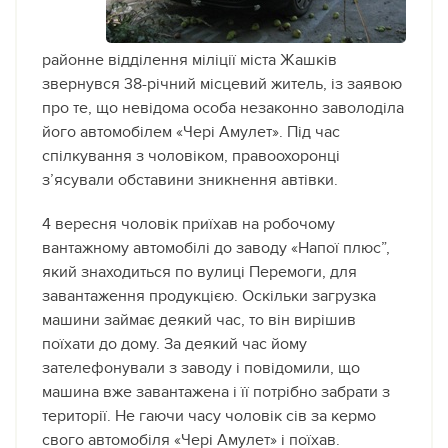
районне відділення міліції міста Жашків
звернувся 38-річний місцевий житель, із заявою
про те, що невідома особа незаконно заволоділа
його автомобілем «Чері Амулет». Під час
спілкування з чоловіком, правоохоронці
з’ясували обставини зникнення автівки.
4 вересня чоловік приїхав на робочому
вантажному автомобілі до заводу «Напої плюс”,
який знаходиться по вулиці Перемоги, для
завантаження продукцією. Оскільки загрузка
машини займає деякий час, то він вирішив
поїхати до дому. За деякий час йому
зателефонували з заводу і повідомили, що
машина вже завантажена і її потрібно забрати з
території. Не гаючи часу чоловік сів за кермо
свого автомобіля «Чері Амулет» і поїхав.