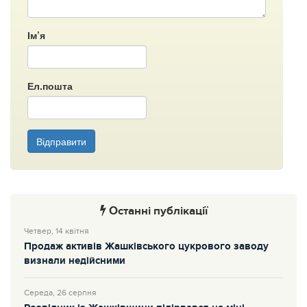
Ім’я
Ел.пошта
Відправити
Останні публікації
Четвер, 14 квітня
Продаж активів Жашківського цукрового заводу
визнали недійсними
Середа, 26 серпня