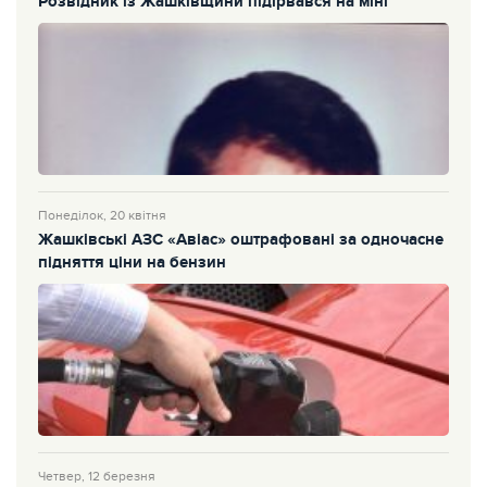
Розвідник із Жашківщини підірвався на міні
Понеділок, 20 квітня
Жашківські АЗС «Авіас» оштрафовані за одночасне
підняття ціни на бензин
Четвер, 12 березня