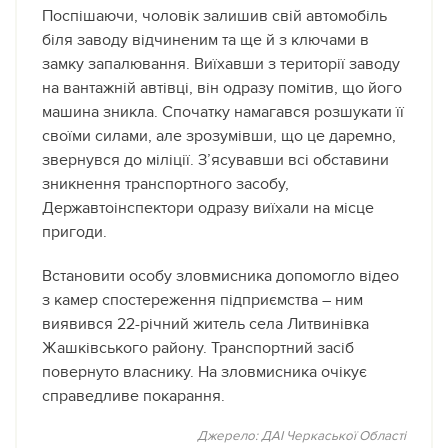
Поспішаючи, чоловік залишив свій автомобіль
біля заводу відчиненим та ще й з ключами в
замку запалювання. Виїхавши з території заводу
на вантажній автівці, він одразу помітив, що його
машина зникла. Спочатку намагався розшукати її
своїми силами, але зрозумівши, що це даремно,
звернувся до міліції. З’ясувавши всі обставини
зникнення транспортного засобу,
Державтоінспектори одразу виїхали на місце
пригоди.
Встановити особу зловмисника допомогло відео
з камер спостереження підприємства – ним
виявився 22-річний житель села Литвинівка
Жашківського району. Транспортний засіб
повернуто власнику. На зловмисника очікує
справедливе покарання.
Джерело: ДАI Черкаської Областi