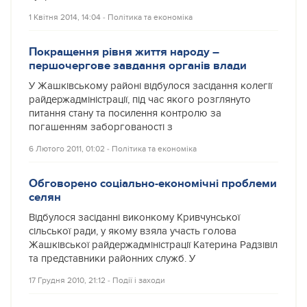
1 Квітня 2014, 14:04
‐
Політика та економіка
Покращення рівня життя народу –
першочергове завдання органів влади
У Жашківському районі відбулося засідання колегії
райдержадміністрації, під час якого розглянуто
питання стану та посилення контролю за
погашенням заборгованості з
6 Лютого 2011, 01:02
‐
Політика та економіка
Обговорено соціально-економічні проблеми
селян
Відбулося засіданні виконкому Кривчунської
сільської ради, у якому взяла участь голова
Жашківської райдержадміністрації Катерина Радзівіл
та представники районних служб. У
17 Грудня 2010, 21:12
‐
Події і заходи