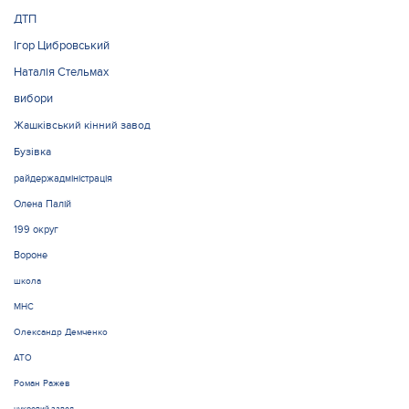
ДТП
Ігор Цибровський
Наталія Стельмах
вибори
Жашківський кінний завод
Бузівка
райдержадміністрація
Олена Палій
199 округ
Вороне
школа
МНС
Олександр Демченко
АТО
Роман Ражев