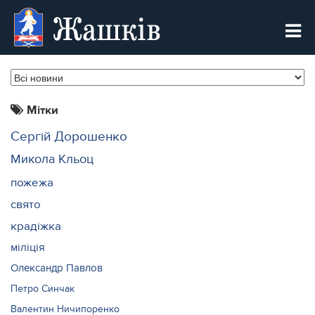
Жашків
Мітки
Сергій Дорошенко
Микола Кльоц
пожежа
свято
крадіжка
міліція
Олександр Павлов
Петро Синчак
Валентин Ничипоренко