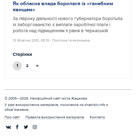
Як обласна влада боролася із «ганебним
явищем»
За півроку діяльності нового губернатора боротьба
із заборгованістю з виплати заробітної плати і
робота над підвищенням її рівня в Черкаській
13 Жовтня 2010, 08:10
‐
Політика та економіка
Сторінки
1
→
2
© 2005—2026, Неофіційний сайт міста Жашкова.
У разі використання матеріалів, посилання на zhashkiv.info є
обов’язковим.
Про сайт
Правила використання матеріалів
Контакти