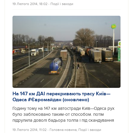
19 Лютого 2014, 18:02
‐
Події і заходи
На 147 км ДАІ перекривають трасу Київ—
Одеса #Євромайдан (оновлено)
Годину тому на 147 км автостради Київ—Одеса рух
було заблоковано таким-от способом. потім
підрулила доволі бадьора толпа і під скандування
19 Лютого 2014, 11:02
‐
Головна новина
,
Події і заходи