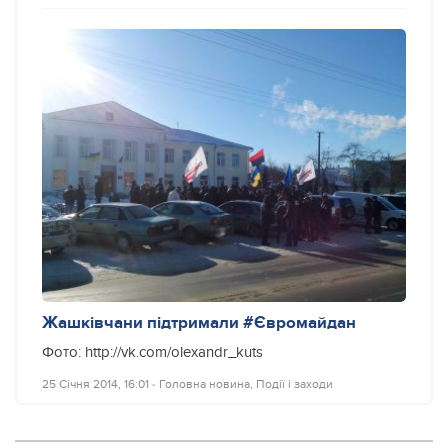
Жашківчани підтримали #Євромайдан
Фото: http://vk.com/olexandr_kuts
25 Січня 2014, 16:01
‐
Головна новина
,
Події і заходи