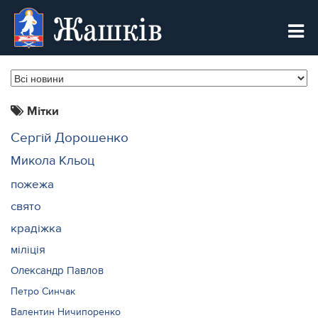
Жашків
Мітки
Сергій Дорошенко
Микола Кльоц
пожежа
свято
крадіжка
міліція
Олександр Павлов
Петро Синчак
Валентин Ничипоренко