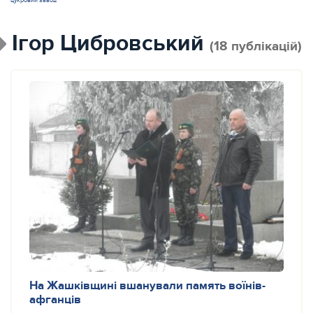
цукровий завод
Ігор Цибровський
(18 публікацій)
На Жашківщині вшанували память воїнів-
афганців