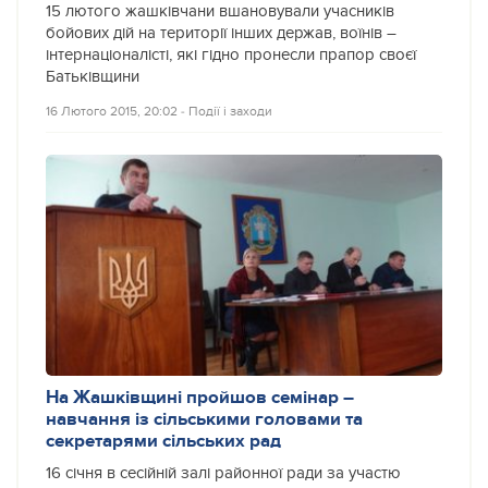
15 лютого жашківчани вшановували учасників
бойових дій на території інших держав, воїнів –
інтернаціоналісті, які гідно пронесли прапор своєї
Батьківщини
16 Лютого 2015, 20:02
‐
Події і заходи
На Жашківщині пройшов семінар –
навчання із сільськими головами та
секретарями сільських рад
16 січня в сесійній залі районної ради за участю