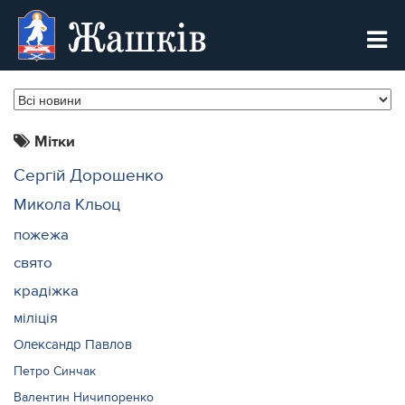
Жашків
Мітки
Сергій Дорошенко
Микола Кльоц
пожежа
свято
крадіжка
міліція
Олександр Павлов
Петро Синчак
Валентин Ничипоренко