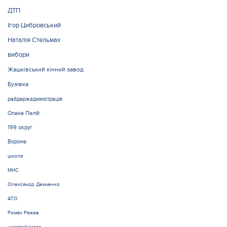
ДТП
Ігор Цибровський
Наталія Стельмах
вибори
Жашківський кінний завод
Бузівка
райдержадміністрація
Олена Палій
199 округ
Вороне
школа
МНС
Олександр Демченко
АТО
Роман Ражев