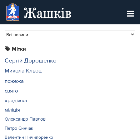
Жашків
Мітки
Сергій Дорошенко
Микола Кльоц
пожежа
свято
крадіжка
міліція
Олександр Павлов
Петро Синчак
Валентин Ничипоренко