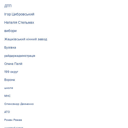
ДТП
Ігор Цибровський
Наталія Стельмах
вибори
Жашківський кінний завод
Бузівка
райдержадміністрація
Олена Палій
199 округ
Вороне
школа
МНС
Олександр Демченко
АТО
Роман Ражев