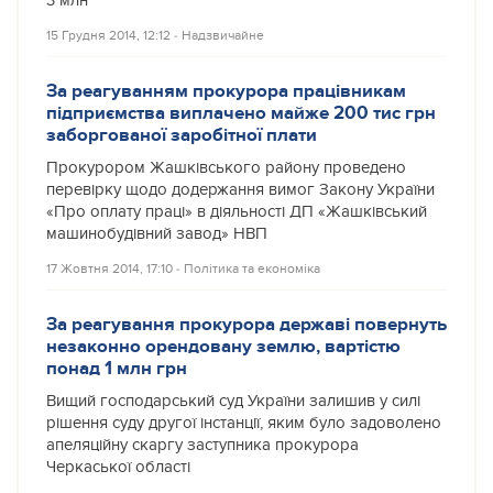
3 млн
15 Грудня 2014, 12:12
‐
Надзвичайне
За реагуванням прокурора працівникам
підприємства виплачено майже 200 тис грн
заборгованої заробітної плати
Прокурором Жашківського району проведено
перевірку щодо додержання вимог Закону України
«Про оплату праці» в діяльності ДП «Жашківський
машинобудівний завод» НВП
17 Жовтня 2014, 17:10
‐
Політика та економіка
За реагування прокурора державі повернуть
незаконно орендовану землю, вартістю
понад 1 млн грн
Вищий господарський суд України залишив у силі
рішення суду другої інстанції, яким було задоволено
апеляційну скаргу заступника прокурора
Черкаської області