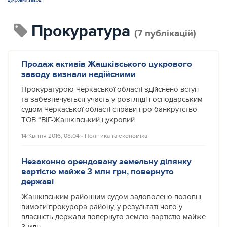
цукровий завод
прокуратура
(7 публікацій)
Продаж активів Жашківського цукрового
заводу визнали недійсними
Прокуратурою Черкаської області здійснено вступ
та забезпечується участь у розгляді господарським
судом Черкаської області справи про банкрутство
ТОВ “ВІГ-Жашківський цукровий
14 Квітня 2016, 08:04
‐
Політика та економіка
Незаконно орендовану земельну ділянку
вартістю майже 3 млн грн, повернуто
державі
Жашківським районним судом задоволено позовні
вимоги прокурора району, у результаті чого у
власність держави повернуто землю вартістю майже