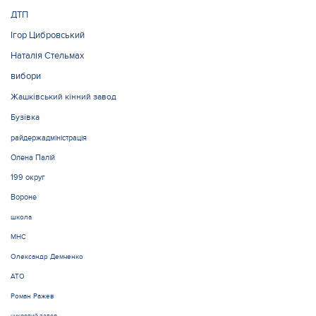
ДТП
Ігор Цибровський
Наталія Стельмах
вибори
Жашківський кінний завод
Бузівка
райдержадміністрація
Олена Палій
199 округ
Вороне
школа
МНС
Олександр Демченко
АТО
Роман Ражев