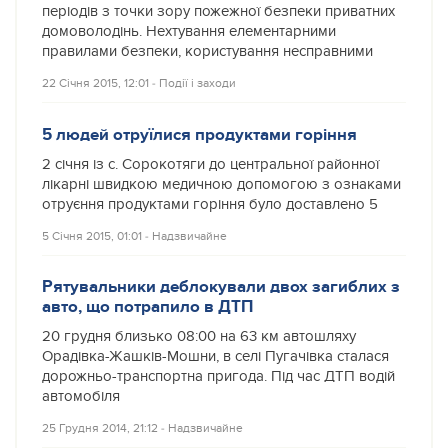
періодів з точки зору пожежної безпеки приватних
домоволодінь. Нехтування елементарними
правилами безпеки, користування несправними
22 Січня 2015, 12:01
‐
Події і заходи
5 людей отруїлися продуктами горіння
2 січня із с. Сорокотяги до центральної районної
лікарні швидкою медичною допомогою з ознаками
отруєння продуктами горіння було доставлено 5
5 Січня 2015, 01:01
‐
Надзвичайне
Рятувальники деблокували двох загиблих з
авто, що потрапило в ДТП
20 грудня близько 08:00 на 63 км автошляху
Орадівка-Жашків-Мошни, в селі Пугачівка сталася
дорожньо-транспортна пригода. Під час ДТП водій
автомобіля
25 Грудня 2014, 21:12
‐
Надзвичайне