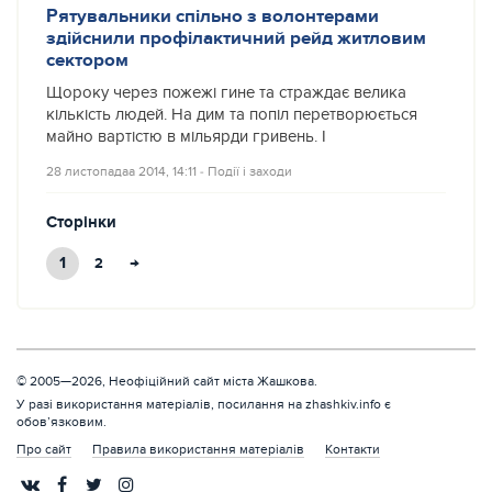
Рятувальники спільно з волонтерами
здійснили профілактичний рейд житловим
сектором
Щороку через пожежі гине та страждає велика
кількість людей. На дим та попіл перетворюється
майно вартістю в мільярди гривень. І
28 листопадаа 2014, 14:11
‐
Події і заходи
Сторінки
1
→
2
© 2005—2026, Неофіційний сайт міста Жашкова.
У разі використання матеріалів, посилання на zhashkiv.info є
обов’язковим.
Про сайт
Правила використання матеріалів
Контакти