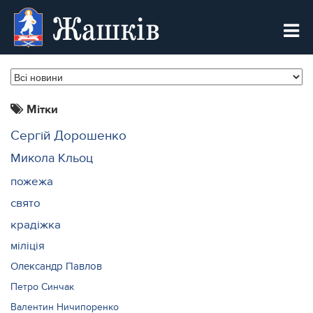
Жашків
Мітки
Сергій Дорошенко
Микола Кльоц
пожежа
свято
крадіжка
міліція
Олександр Павлов
Петро Синчак
Валентин Ничипоренко