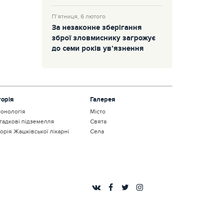
П’ятниця, 6 лютого
За незаконне зберігання
зброї зловмиснику загрожує
до семи років ув’язнення
торія
Галерея
онологія
Місто
гадкові підземелля
Свята
торія Жашківської лікарні
Села