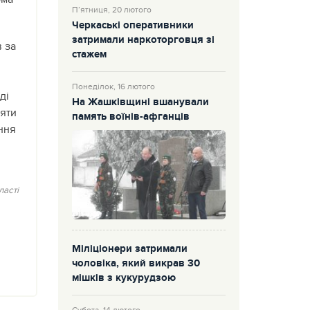
П’ятниця, 20 лютого
Черкаські оперативники
затримали наркоторговця зі
 за
стажем
Понеділок, 16 лютого
ді
На Жашківщині вшанували
’яти
память воїнів-афганців
ння
асті
Міліціонери затримали
чоловіка, який викрав 30
мішків з кукурудзою