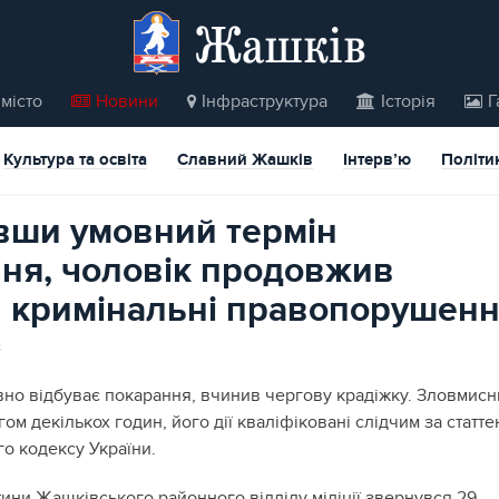
Жашків
місто
Новини
Інфраструктура
Історія
Г
Культура та освіта
Славний Жашків
Інтерв’ю
Політи
вши умовний термін
ня, чоловік продовжив
 кримінальні правопорушен
8
вно відбуває покарання, вчинив чергову крадіжку. Зловмисн
ом декількох годин, його дії кваліфіковані слідчим за статт
го кодексу України.
ини Жашківського районного відділу міліції звернувся 29-