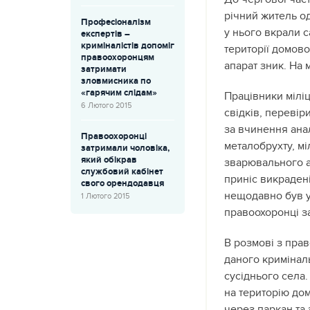
річний житель од
Професіоналізм
у нього вкрали 
експертів –
криміналістів допоміг
території домово
правоохоронцям
апарат зник. На 
затримати
зловмисника по
«гарячим слідам»
Працівники мілі
6 Лютого 2015
свідків, перевір
за вчинення ана
Правоохоронці
металобрухту, м
затримали чоловіка,
який обікрав
зварювального а
службовий кабінет
приніс викрадені
свого орендодавця
нещодавно був у
1 Лютого 2015
правоохоронці за
В розмові з пра
даного криміна
сусіднього села.
на територію до
через паркан та 