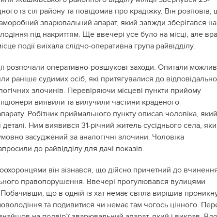
ного із сіл району та повідомив про крадіжку. Він розповів, 
саморобний зварювальний апарат, який завжди зберігався на
лодіння під накриттям. Ще ввечері усе було на місці, але вр
місце події виїхала слідчо-оперативна група райвідділу.
ції розпочали оперативно-розшукові заходи. Опитали можли
или раніше судимих осіб, які притягувалися до відповідально
логічних злочинів. Перевіряючи місцеві пункти прийому
іліціонери виявили та вилучили частини краденого
парату. Робітник приймального пункту описав чоловіка, яки
 деталі. Ним виявився 31-річний житель сусіднього села, як
мовно засуджений за аналогічні злочини. Чоловіка
просили до райвідділу для дачі показів.
воохоронцями він зізнався, що дійсно причетний до вчиненн
льного правопорушення. Ввечері прогулювався вулицями
 Побачивши, що в одній із хат немає світла вирішив проникн
моволодіння та подивитися чи немає там чогось цінного. Пер
знайшов на подвір’ї зварювальний апарат, який і викрав. Вд