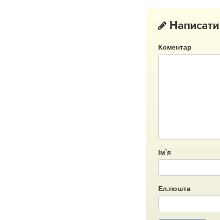
Написати
Коментар
Ім’я
Ел.пошта