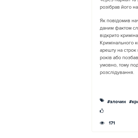
розібрав його на
Як повідомив на
даним фактом сл
відкрито криміна
Кримінального ко
арешту на строк 
років або позбав
умовно, тому по
розслідування.
#злочин
#кр
171