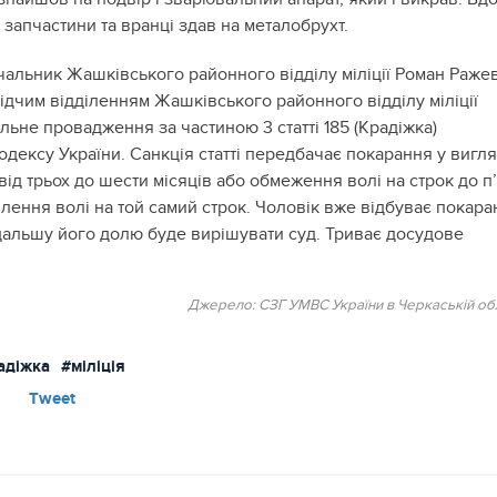
 запчастини та вранці здав на металобрухт.
чальник Жашківського районного відділу міліції Роман Ражев
ідчим відділенням Жашківського районного відділу міліції
льне провадження за частиною 3 статті 185 (Крадіжка)
дексу України. Санкція статті передбачає покарання у вигля
від трьох до шести місяців або обмеження волі на строк до п
лення волі на той самий строк. Чоловік вже відбуває покара
дальшу його долю буде вирішувати суд. Триває досудове
Джерело: СЗГ УМВС України в Черкаській обл
адіжка
#міліція
Tweet