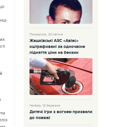
що
анці
Понеділок, 20 квітня
вих
Жашківські АЗС «Авіас»
сті
оштрафовані за одночасне
підняття ціни на бензин
й
ий
я
Четвер, 12 березня
Дитячі ігри з вогнем призвели
ути
до пожежі
еліз
ома