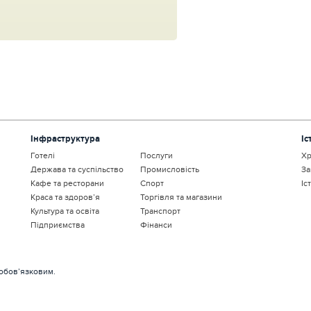
Інфраструктура
Іс
Готелі
Послуги
Хр
Держава та суспільство
Промисловість
За
Кафе та ресторани
Спорт
Іс
Краса та здоров’я
Торгівля та магазини
Культура та освіта
Транспорт
Підприємства
Фінанси
 обов’язковим.