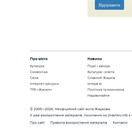
Відправити
Про місто
Новини
Культура
Події і заходи
Символіка
Культура і освіта
Села
Славний Жашків
Інтернет-ресурси
Інтерв’ю
ТРК «Жасмін»
Політика та економіка
Надзвичайне
© 2005—2026, Неофіційний сайт міста Жашкова.
У разі використання матеріалів, посилання на zhashkiv.info є
Про сайт
Правила використання матеріалів
Контакти