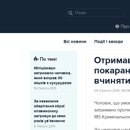
Про 
Всі новини
Події і заходи
Отрима
По темі
покаран
Міліціонери
затримали чоловіка,
вчиняти
який викрав 30
мішків з кукурудзою
16 Лютого 2015
29 Серпня 2014, 09:0
За незаконне
Чоловік, що умо
зберігання зброї
затримано протяг
зловмиснику
загрожує до семи
185 Кримінально
років ув’язнення
6 Лютого 2015
До чергової част