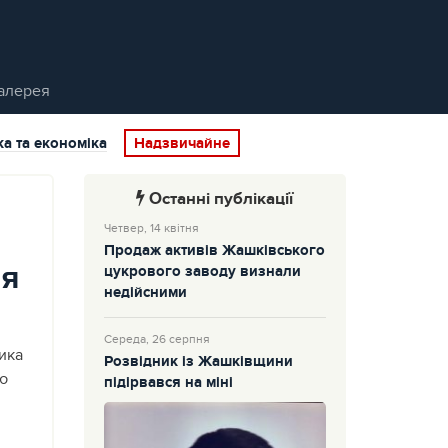
алерея
ка та економіка
Надзвичайне
Останні публікації
Четвер, 14 квітня
Продаж активів Жашківського
ня
цукрового заводу визнали
недійсними
Середа, 26 серпня
ика
Розвідник із Жашківщини
ею
підірвався на міні