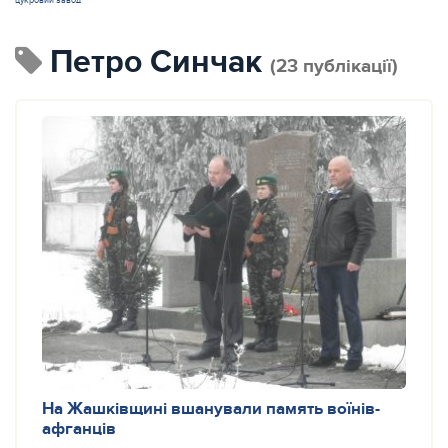
цукровий завод
Петро Синчак
(23 публікації)
На Жашківщині вшанували память воїнів-
афганців