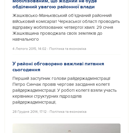
мобілізованим, що жодний не буде
обділений увагою районної влади
Жашківсько-Маньківський об’єднаний районний
військовий комісаріат Черкаської області проводить
відправку мобілізованих четвертої хвилі. 29 січня
Жашківщина проводжала своїх земляків до
навчального
4 Лютого 2015, 14:02
‐
Політика та економіка
У районі обговорено важливі питання
сьогодення
Перший заступник голови райдержадміністрації
Петро Синчак провів чергове засідання колегії
райдержадміністрації. У роботі колегії взяли участь
керівники структурних підрозділів
райдержадміністрації,
28 Грудня 2014, 17:12
‐
Політика та економіка