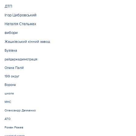
ДТП
Ігор Цибровський
Наталія Стельмах
вибори
Жашківський кінний завод
Бузівка
райдержадміністрація
Олена Палій
199 округ
Вороне
школа
МНС
Олександр Демченко
АТО
Роман Ражев