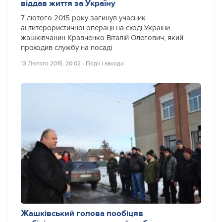
віддав життя за Україну
7 лютого 2015 року загинув учасник
антитерористичної операції на сході України
жашківчанин Кравченко Віталій Олегович, який
проходив службу на посаді
13 Лютого 2015, 20:02
‐
Події і заходи
Жашківський голова пообіцяв