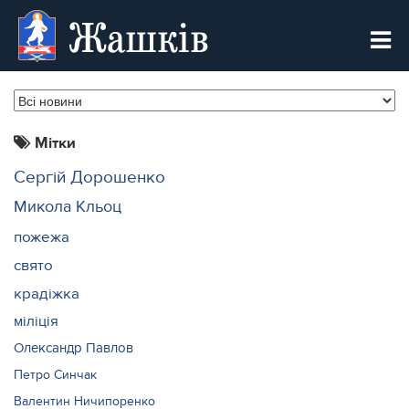
Жашків
Мітки
Сергій Дорошенко
Микола Кльоц
пожежа
свято
крадіжка
міліція
Олександр Павлов
Петро Синчак
Валентин Ничипоренко