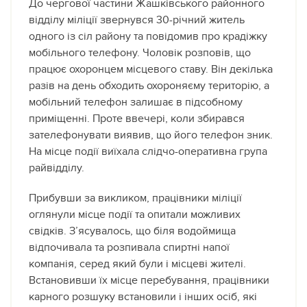
До чергової частини Жашківського районного
відділу міліції звернувся 30-річний житель
одного із сіл району та повідомив про крадіжку
мобільного телефону. Чоловік розповів, що
працює охоронцем місцевого ставу. Він декілька
разів на день обходить охороняєму територію, а
мобільний телефон залишає в підсобному
приміщенні. Проте ввечері, коли збирався
зателефонувати виявив, що його телефон зник.
На місце події виїхала слідчо-оперативна група
райвідділу.
Прибувши за викликом, працівники міліції
оглянули місце події та опитали можливих
свідків. З’ясувалось, що біля водоймища
відпочивала та розпивала спиртні напої
компанія, серед який були і місцеві жителі.
Встановивши їх місце перебування, працівники
карного розшуку встановили і інших осіб, які