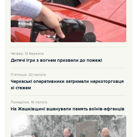
Четвер, 12 березня
Дитячі ігри з вогнем призвели до пожежі
П’ятниця, 20 лютого
Черкаські оперативники затримали наркоторговця
зі стажем
Понеділок, 16 лютого
На Жашківщині вшанували память воїнів-афганців