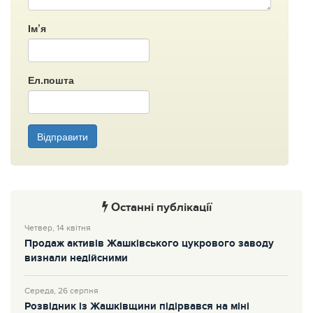
Ім’я
Ел.пошта
Відправити
Останні публікації
Четвер, 14 квітня
Продаж активів Жашківського цукрового заводу
визнали недійсними
Середа, 26 серпня
Розвідник із Жашківщини підірвався на міні