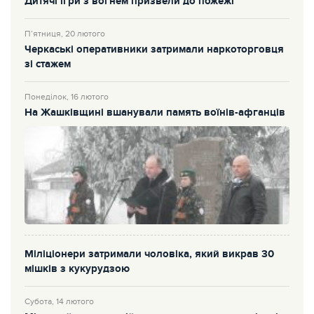
Дитячі ігри з вогнем призвели до пожежі
П’ятниця, 20 лютого
Черкаські оперативники затримали наркоторговця
зі стажем
Понеділок, 16 лютого
На Жашківщині вшанували память воїнів-афганців
Міліціонери затримали чоловіка, який викрав 30
мішків з кукурудзою
Субота, 14 лютого