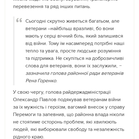
перевезення та ряд інших питань.
Сьогодні скрутно живеться багатьом, але
ветерани –найбільш вразливі, бо вони
мають у серці вічний біль, який залишився
від війни. Тому їм насамперед потрібні наші
тепло та увага, просте людське розуміння
та підтримка. Не скупіться на доброзичливі
слова для ветеранів, вони їх заслужили,
−
зазначила голова районної ради ветеранів
Рена Горенко
.
У свою чергу, голова райдержадміністрації
Олександр Павлов подякував ветеранам війни
за їх мужність і героїзм, вагомий внесок у справу
Перемоги та запевнив, що районна влада ніколи
не стоятиме осторонь проблем, які хвилюють
людей, які виборювали свободу та незалежність
рідного краю.