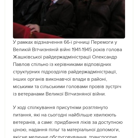
У рамках відзначення 66-ї річниці Перемоги у
Великій Вітчизняній війні 1941-1945 років голова
Жашківської райдержадміністрації Олександр
Павлов спільно із керівниками відповідних
структурних підрозділів райдержадміністрації,
інших органів виконавчої влади в районі,
міськими та сільськими головами провів зустріч
із ветеранами Великої Вітчизняної війни.
У ході спілкування присутніми розглянуто
питання, які на сьогодні найбільше хвилюють
ветеранів, а саме: придбання ліків за доступною
ціною, надання пільг та матеріальної допомоги,
якісне медичне обслуговування, транспортне