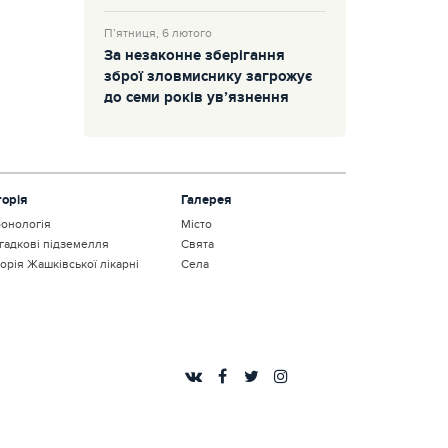
П’ятниця, 6 лютого
За незаконне зберігання
зброї зловмиснику загрожує
до семи років ув’язнення
торія
Галерея
онологія
Місто
гадкові підземелля
Свята
торія Жашківської лікарні
Села