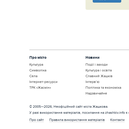
Про місто
Новини
Культура
Події і заходи
Символіка
Культура і освіта
Села
Славний Жашків
Інтернет-ресурси
Інтерв’ю
ТРК «Жасмін»
Політика та економіка
Надзвичайне
© 2005—2026, Неофіційний сайт міста Жашкова.
У разі використання матеріалів, посилання на zhashkiv.info є
Про сайт
Правила використання матеріалів
Контакти