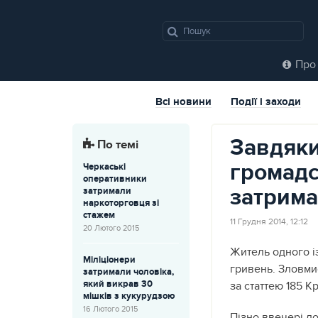
Про 
Всі новини
Події і заходи
Завдяки
По темі
громадс
Черкаські
оперативники
затрима
затримали
наркоторговця зі
стажем
11 Грудня 2014, 12:12
20 Лютого 2015
Житель одного і
Міліціонери
гривень. Зловмис
затримали чоловіка,
який викрав 30
за статтею 185 К
мішків з кукурудзою
16 Лютого 2015
Пізно ввечері до