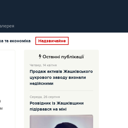
алерея
ка та економіка
Надзвичайне
Останні публікації
Четвер, 14 квітня
Продаж активів Жашківського
цукрового заводу визнали
недійсними
Середа, 26 серпня
0
Розвідник із Жашківщини
им
підірвався на міні