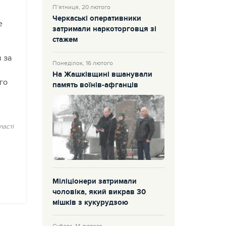
П’ятниця, 20 лютого
Черкаські оперативники
е
затримали наркоторговця зі
стажем
 за
Понеділок, 16 лютого
На Жашківщині вшанували
го
память воїнів-афганців
асті
Міліціонери затримали
чоловіка, який викрав 30
мішків з кукурудзою