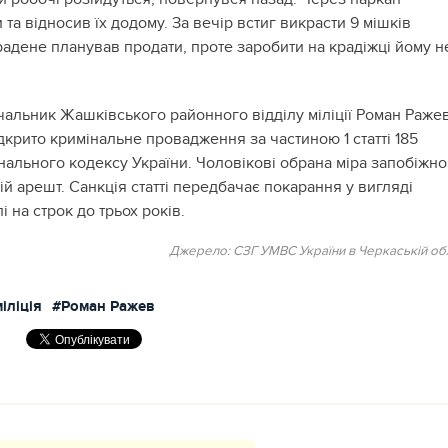
та відносив їх додому. За вечір встиг викрасти 9 мішків
радене планував продати, проте заробити на крадіжці йому н
чальник Жашківського районного відділу міліції Роман Ражев
крито кримінальне провадження за частиною 1 статті 185
нального кодексу України. Чоловікові обрана міра запобіжно
й арешт. Санкція статті передбачає покарання у вигляді
 на строк до трьох років.
Джерело: СЗГ УМВС України в Черкаській обл
іліція
#Роман Ражев