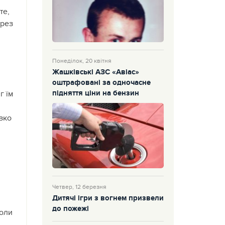
те,
ерез
Понеділок, 20 квітня
Жашківські АЗС «Авіас»
оштрафовані за одночасне
підняття ціни на бензин
г їм
зко
Четвер, 12 березня
Дитячі ігри з вогнем призвели
до пожежі
коли