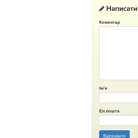
Написати
Коментар
Ім’я
Ел.пошта
Відправити