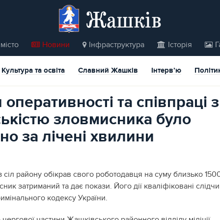
Жашків
місто
Новини
Інфраструктура
Історія
Г
Культура та освіта
Славний Жашків
Інтерв’ю
Політи
 оперативності та співпраці з
ькістю зловмисника було
но за лічені хвилини
з сіл району обікрав свого роботодавця на суму близько 150
ник затриманий та дає покази. Його дії кваліфіковані слідч
римінального кодексу України.
 чергової частини Жашківського районного відділу міліції