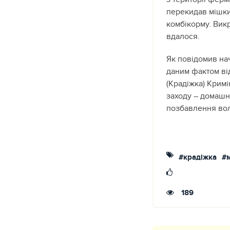
перекидав мішки 
комбікорму. Вик
вдалося.
Як повідомив на
даним фактом від
(Крадіжка) Кримі
заходу – домашні
позбавлення волі
#крадіжка
#м
189