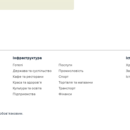
Інфраструктура
Іс
Готелі
Послуги
Хр
Держава та суспільство
Промисловість
За
Кафе та ресторани
Спорт
Іс
Краса та здоров’я
Торгівля та магазини
Культура та освіта
Транспорт
Підприємства
Фінанси
 обов’язковим.