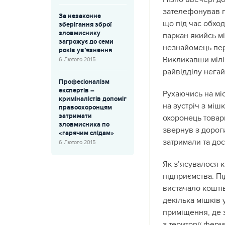
зателефонував п
За незаконне
що під час обхо
зберігання зброї
зловмиснику
паркан якийсь м
загрожує до семи
незнайомець пер
років ув’язнення
Викликавши мілі
6 Лютого 2015
райвідділу негай
Професіоналізм
експертів –
Рухаючись на мі
криміналістів допоміг
на зустріч з міш
правоохоронцям
затримати
охоронець товар
зловмисника по
звернув з дороги
«гарячим слідам»
затримали та дос
6 Лютого 2015
Як з’ясувалося 
підприємства. Пі
вистачало коштів
декілька мішків
приміщення, де 
з території ферм