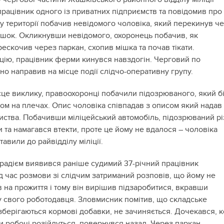
рацівник одного із приватних підприємств та повідомив про 
ду території побачив невідомого чоловіка, який перекинув ч
ішок. Окликнувши невідомого, охоронець побачив, як
ескочив через паркан, схопив мішка та почав тікати.
цію, працівник ферми кинувся навздогін. Черговий по
но направив на місце події слідчо-оперативну групу.
сце виклику, правоохоронці побачили підозрюваного, який бі
ком на плечах. Опис чоловіка співпадав з описом який надав
иства. Побачивши міліцейський автомобіль, підозрюваний рі
 та намагався втекти, проте це йому не вдалося – чоловіка
тавили до райвідділу міліції.
крадієм виявився раніше судимий 37-річний працівник
д час розмови зі слідчим затриманий розповів, що йому не
 на прожиття і тому він вирішив підзаробитися, вкравши
 у свого роботодавця. Зловмисник помітив, що складське
зберігаються кормові добавки, не зачиняється. Дочекався, 
и робочі розійдуться, повернувся назад. Через паркан