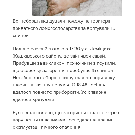
Вогнеборці ліквідували пожежу на території
приватного домогосподарства та врятували 15
свиней.
Подія сталася 2 лютого о 17:30 у с. Леміщиха
Жашківського району, де зайнявся сарай.
Прибувши за викликом, пожежники з’ясували,
що осередку загоряння перебуває 15 свиней.
Негайно вогнеборці приступили до порятунку
тварин та гасіння полум’я. О 18:48 горіння
вдалося повністю приборкати. Усіх тварин
вдалося врятувати.
Було встановлено, що загоряння сталося через
порушення власниками господарства правил
експлуатації пічного опалення.