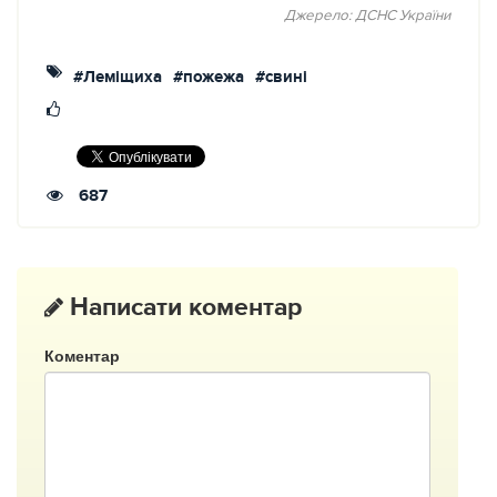
Джерело: ДСНС України
#Леміщиха
#пожежа
#свині
687
Написати коментар
Коментар