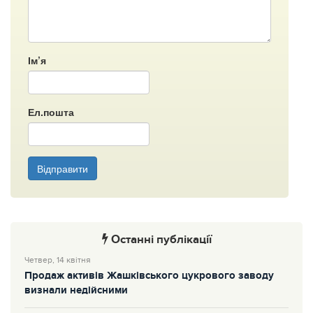
Ім’я
Ел.пошта
Відправити
Останні публікації
Четвер, 14 квітня
Продаж активів Жашківського цукрового заводу
визнали недійсними