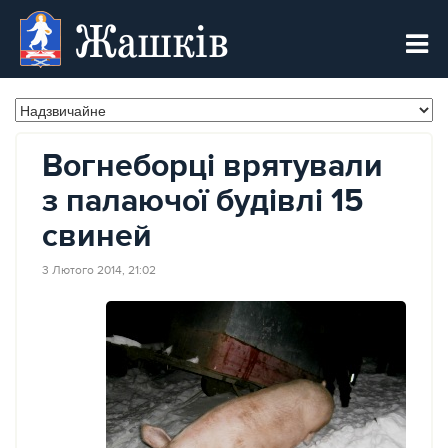
Жашків
Вогнеборці врятували
з палаючої будівлі 15
свиней
3 Лютого 2014, 21:02