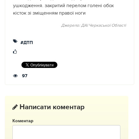
ушкодження. закритий перелом голені обох
кісток зі зміщенням правої ноги
Джерело: ДАI Черкаської Областi
#ДТП
97
Написати коментар
Коментар