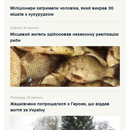
Міліціонери затримали чоловіка, який викрав 30
мішків з кукурудзою
Субота, 14 лютого
Місцевий житель здійснював незаконну реалізацію
риби
П’ятниця, 13 лютого
Жашківчани попрощалися з Героєм, що віддав
життя за Україну