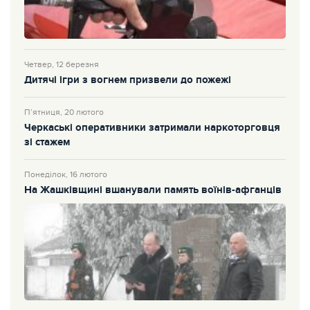
Четвер, 12 березня
Дитячі ігри з вогнем призвели до пожежі
П’ятниця, 20 лютого
Черкаські оперативники затримали наркоторговця
зі стажем
Понеділок, 16 лютого
На Жашківщині вшанували память воїнів-афганців