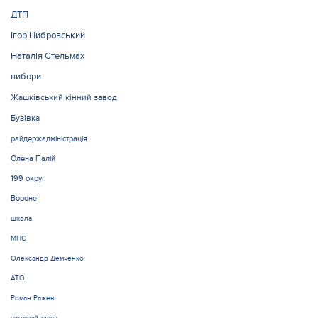
ДТП
Ігор Цибровський
Наталія Стельмах
вибори
Жашківський кінний завод
Бузівка
райдержадміністрація
Олена Палій
199 округ
Вороне
школа
МНС
Олександр Демченко
АТО
Роман Ражев