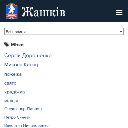
Жашків
Мітки
Сергій Дорошенко
Микола Кльоц
пожежа
свято
крадіжка
міліція
Олександр Павлов
Петро Синчак
Валентин Ничипоренко