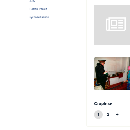
АТО
Роман Ражев
цукровий завод
Сторінки
1
→
2