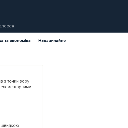
алерея
ка та економіка
Надзвичайне
в з точки зору
я елементарними
ні швидкою