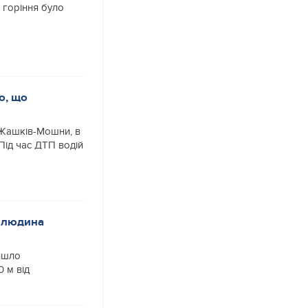
горіння було
о, що
-Жашків-Мошни, в
Під час ДТП водій
а людина
ійшло
 м від