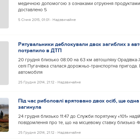
медичною допомогою з ознаками отруєння продуктами 
доставлено 5
5 Січня 2015, 01:01
‐
Надзвичайне
Рятувальники деблокували двох загиблих з авт
потрапило в ДТП
20 грудня близько 08:00 на 63 км автошляху Орадівка
селі Пугачівка сталася дорожньо-транспортна пригода. 
автомобіля
25 Грудня 2014, 21:12
‐
Надзвичайне
Під час риболовлі врятовано двох осіб, ще одн
загинула
24 грудня близько 11:47 до Служби порятунку «101» над
повідомлення про те, що на місцевому ставку близько 40
25 Грудня 2014, 21:12
‐
Надзвичайне