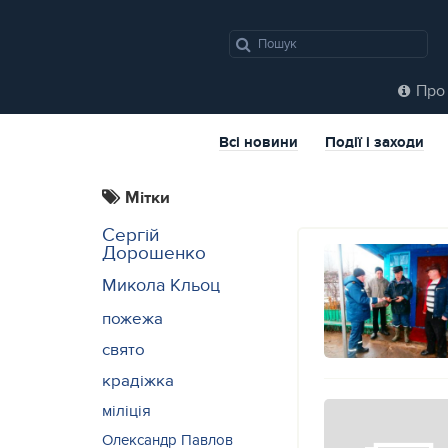
Про 
Всі новини
Події і заходи
Мітки
Сергій
Дорошенко
Микола Кльоц
пожежа
свято
крадіжка
міліція
Олександр Павлов