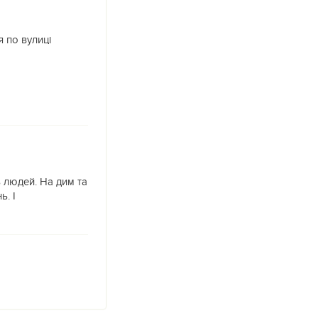
я по вулиці
 людей. На дим та
. І