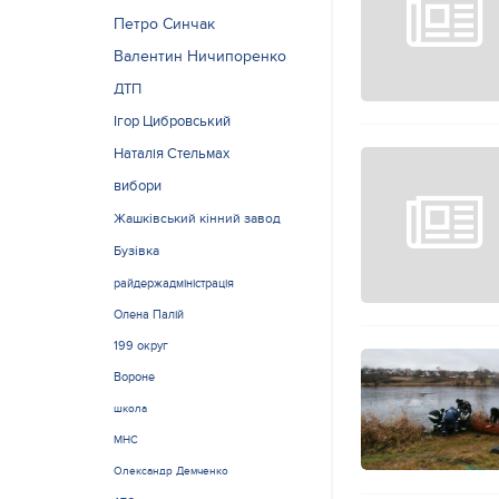
Петро Синчак
Валентин Ничипоренко
ДТП
Ігор Цибровський
Наталія Стельмах
вибори
Жашківський кінний завод
Бузівка
райдержадміністрація
Олена Палій
199 округ
Вороне
школа
МНС
Олександр Демченко