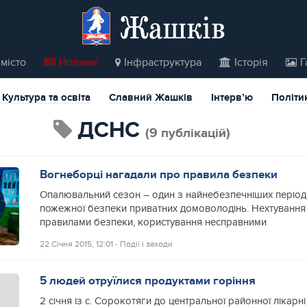
Жашків
місто
Новини
Інфраструктура
Історія
Г
Культура та освіта
Славний Жашків
Інтерв’ю
Політи
ДСНС
(9 публікацій)
Вогнеборці нагадали про правила безпеки
Опалювальний сезон – один з найнебезпечніших періоді
пожежної безпеки приватних домоволодінь. Нехтуванн
правилами безпеки, користування несправними
22 Січня 2015, 12:01
‐
Події і заходи
5 людей отруїлися продуктами горіння
2 січня із с. Сорокотяги до центральної районної лікар