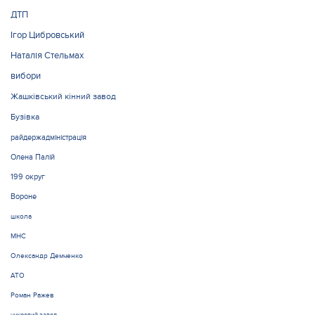
ДТП
Ігор Цибровський
Наталія Стельмах
вибори
Жашківський кінний завод
Бузівка
райдержадміністрація
Олена Палій
199 округ
Вороне
школа
МНС
Олександр Демченко
АТО
Роман Ражев