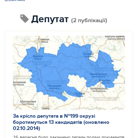
цукровий завод
депутат
(2 публікації)
За крісло депутата в №199 окрузі
боротимуться 13 кандидатів (оновлено
02.10.2014)
25 вересня було закінчено термін подачі документів