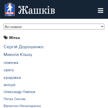
Жашків
Мітки
Сергій Дорошенко
Микола Кльоц
пожежа
свято
крадіжка
міліція
Олександр Павлов
Петро Синчак
Валентин Ничипоренко