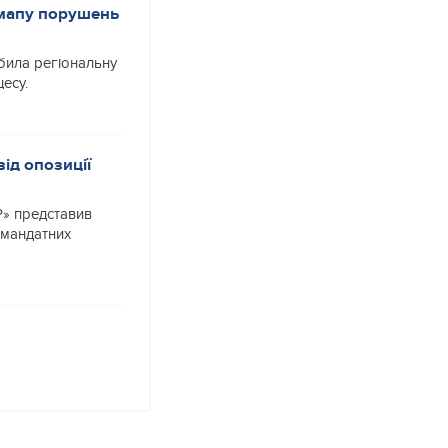
 мапу порушень
била регіональну
есу.
від опозиції
Р» представив
омандатних