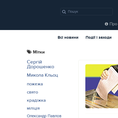
Про 
Всі новини
Події і заходи
Мітки
Сергій
Дорошенко
Микола Кльоц
пожежа
свято
крадіжка
міліція
Олександр Павлов