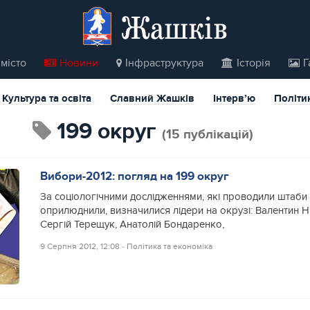
Жашків
місто
Новини
Інфраструктура
Історія
Г
Культура та освіта
Славний Жашків
Інтерв’ю
Політи
199 округ
(15 публікацій)
Вибори-2012: погляд на 199 округ
За соціологічними дослідженнями, які проводили штаби 
оприлюднили, визначилися лідери на окрузі: Валентин 
Сергій Терещук, Анатолій Бондаренко,
9 Серпня 2012, 12:08
‐
Політика та економіка