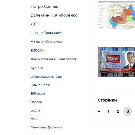
Петро Синчак
Валентин Ничипоренко
ДТП
Ігор Цибровський
Наталія Стельмах
вибори
Жашківський кінний завод
Бузівка
райдержадміністрація
Олена Палій
199 округ
Сторінки
Вороне
школа
←
3
1
2
МНС
Олександр Демченко