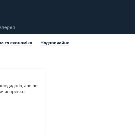
алерея
ка та економіка
Надзвичайне
кандидатів, але не
Ничипоренко,