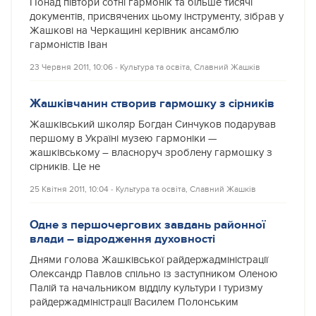
Понад півтори сотні гармонік та більше тисячі
документів, присвячених цьому інструменту, зібрав у
Жашкові на Черкащині керівник ансамблю
гармоністів Іван
23 Червня 2011, 10:06
‐
Культура та освіта
,
Славний Жашків
Жашківчанин створив гармошку з сірників
Жашківський школяр Богдан Синчуков подарував
першому в Україні музею гармоніки —
жашківському – власноруч зроблену гармошку з
сірників. Це не
25 Квітня 2011, 10:04
‐
Культура та освіта
,
Славний Жашків
Одне з першочергових завдань районної
влади – відродження духовності
Днями голова Жашківської райдержадміністрації
Олександр Павлов спільно із заступником Оленою
Палій та начальником відділу культури і туризму
райдержадміністрації Василем Полонським