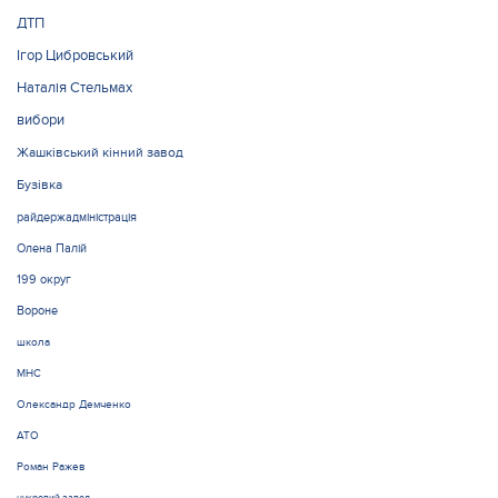
ДТП
Ігор Цибровський
Наталія Стельмах
вибори
Жашківський кінний завод
Бузівка
райдержадміністрація
Олена Палій
199 округ
Вороне
школа
МНС
Олександр Демченко
АТО
Роман Ражев