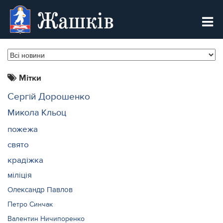
Жашків
Мітки
Сергій Дорошенко
Микола Кльоц
пожежа
свято
крадіжка
міліція
Олександр Павлов
Петро Синчак
Валентин Ничипоренко