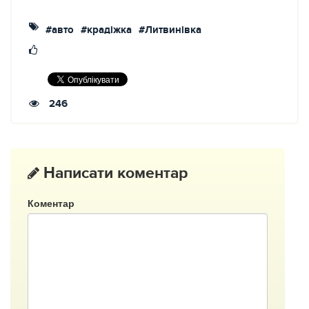
#авто
#крадіжка
#Литвинівка
246
Написати коментар
Коментар