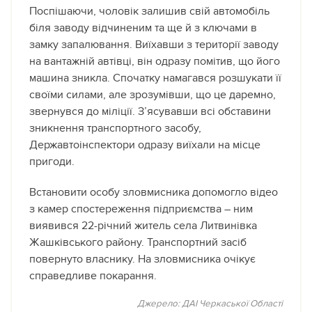
Поспішаючи, чоловік залишив свій автомобіль
біля заводу відчиненим та ще й з ключами в
замку запалювання. Виїхавши з території заводу
на вантажній автівці, він одразу помітив, що його
машина зникла. Спочатку намагався розшукати її
своїми силами, але зрозумівши, що це даремно,
звернувся до міліції. З’ясувавши всі обставини
зникнення транспортного засобу,
Державтоінспектори одразу виїхали на місце
пригоди.
Встановити особу зловмисника допомогло відео
з камер спостереження підприємства – ним
виявився 22-річний житель села Литвинівка
Жашківського району. Транспортний засіб
повернуто власнику. На зловмисника очікує
справедливе покарання.
Джерело: ДАI Черкаської Областi