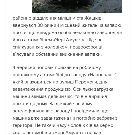
районне відділення міліції міста Жашків
звернувся 38-річний місцевий житель, із заявою
про те, що невідома особа незаконно заволоділа
його автомобілем «Чері Амулет». Під час
спілкування з чоловіком, правоохоронці
з’ясували обставини зникнення автівки.
4 вересня чоловік приїхав на робочому
вантажному автомобілі до заводу «Напої плюс”,
який знаходиться по вулиці Перемоги, для
завантаження продукцією. Оскільки загрузка
машини займає деякий час, то він вирішив
поїхати до дому. За деякий час йому
зателефонували з заводу і повідомили, що
машина вже завантажена і її потрібно забрати з
території. Не гаючи часу чоловік сів за кермо
свого автомобіля «Чері Амулет» і поїхав.