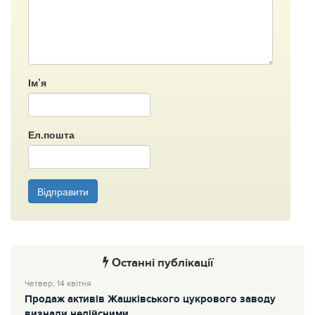
Ім’я
Ел.пошта
Відправити
Останні публікації
Четвер, 14 квітня
Продаж активів Жашківського цукрового заводу
визнали недійсними