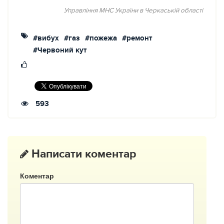
Управління МНС України в Черкаській області
#вибух
#газ
#пожежа
#ремонт
#Червоний кут
593
Написати коментар
Коментар