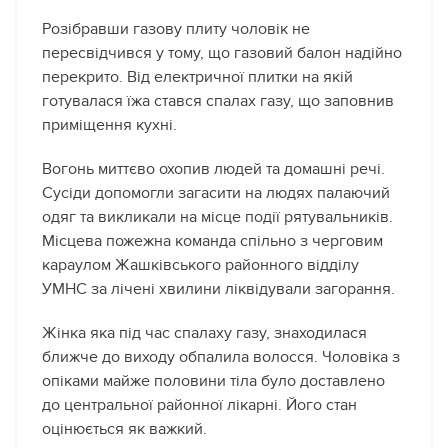
Розібравши газову плиту чоловік не
пересвідчився у тому, що газовий балон надійно
перекрито. Від електричної плитки на якій
готувалася їжа стався спалах газу, що заповнив
приміщення кухні.
Вогонь миттєво охопив людей та домашні речі.
Сусіди допомогли загасити на людях палаючий
одяг та викликали на місце події рятувальників.
Місцева пожежна команда спільно з черговим
караулом Жашківського районного відділу
УМНС за лічені хвилини ліквідували загорання.
Жінка яка під час спалаху газу, знаходилася
ближче до виходу обпалила волосся. Чоловіка з
опіками майже половини тіла було доставлено
до центральної районної лікарні. Його стан
оцінюється як важкий.