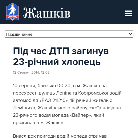
Жашків
Під час ДТП загинув
23-річний хлопець
12 Серпня 2014, 12:08
10 серпня, близько 00:20, в м. Жашків на
перехресті вулиць Леніна та Костромської водій
автомобіля «ВАЗ-211210», 18-річний житель с.
Леміщиха, Жашківського району, скоїв наїзд на
23-річного водія мопеда «Вайпер», який
проживав в м. Жашків.
Внаслідок пригоди водій мопеда отримав