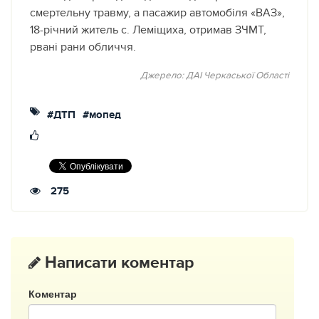
смертельну травму, а пасажир автомобіля «ВАЗ»,
18-річний житель с. Леміщиха, отримав ЗЧМТ,
рвані рани обличчя.
Джерело: ДАI Черкаської Областi
#ДТП
#мопед
275
Написати коментар
Коментар