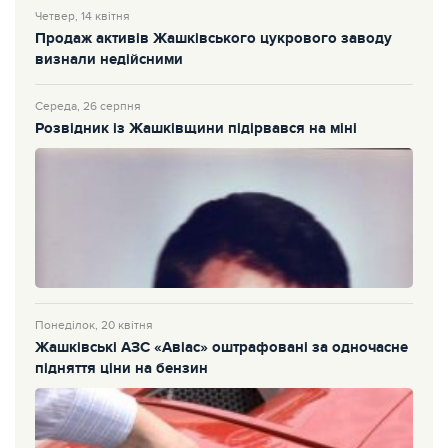
Четвер, 14 квітня
Продаж активів Жашківського цукрового заводу
визнали недійсними
Середа, 26 серпня
Розвідник із Жашківщини підірвався на міні
Понеділок, 20 квітня
Жашківські АЗС «Авіас» оштрафовані за одночасне
підняття ціни на бензин