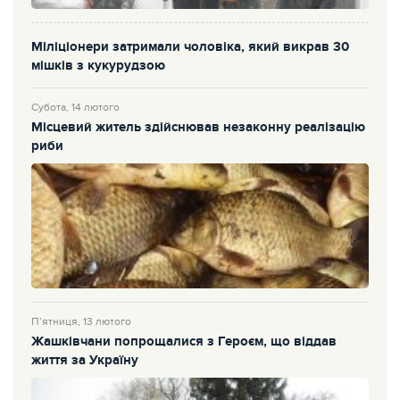
Міліціонери затримали чоловіка, який викрав 30
мішків з кукурудзою
Субота, 14 лютого
Місцевий житель здійснював незаконну реалізацію
риби
П’ятниця, 13 лютого
Жашківчани попрощалися з Героєм, що віддав
життя за Україну