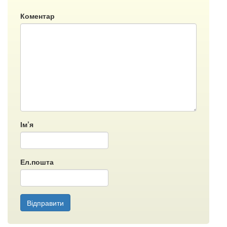
Коментар
Ім’я
Ел.пошта
Відправити