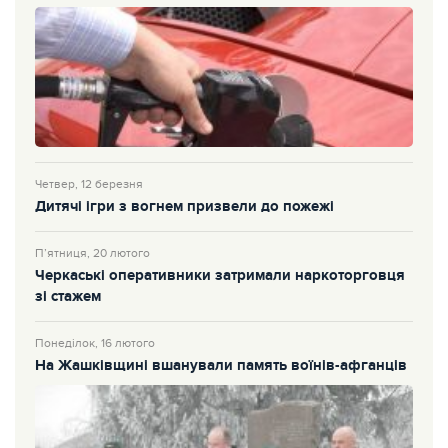
Четвер, 12 березня
Дитячі ігри з вогнем призвели до пожежі
П’ятниця, 20 лютого
Черкаські оперативники затримали наркоторговця
зі стажем
Понеділок, 16 лютого
На Жашківщині вшанували память воїнів-афганців