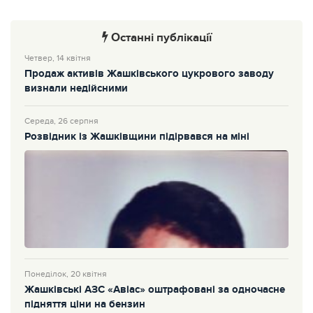
Останні публікації
Четвер, 14 квітня
Продаж активів Жашківського цукрового заводу
визнали недійсними
Середа, 26 серпня
Розвідник із Жашківщини підірвався на міні
Понеділок, 20 квітня
Жашківські АЗС «Авіас» оштрафовані за одночасне
підняття ціни на бензин