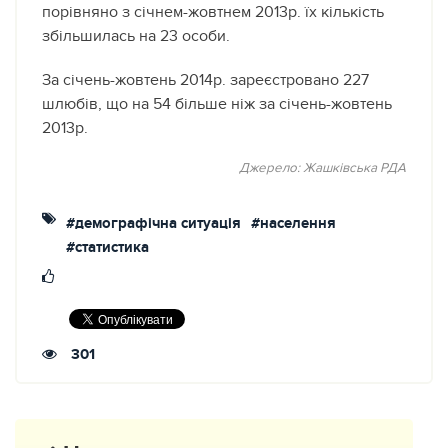
порівняно з січнем-жовтнем 2013р. їх кількість
збільшилась на 23 особи.
За січень-жовтень 2014р. зареєстровано 227
шлюбів, що на 54 більше ніж за січень-жовтень
2013р.
Джерело: Жашківська РДА
#демографічна ситуація
#населення
#статистика
301