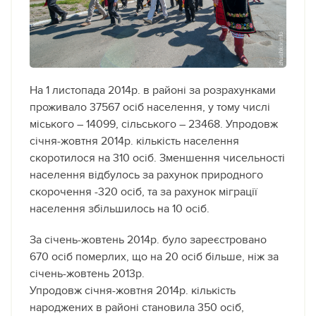
На 1 листопада 2014р. в районі за розрахунками
проживало 37567 осіб населення, у тому числі
міського – 14099, сільського – 23468. Упродовж
січня-жовтня 2014р. кількість населення
скоротилося на 310 осіб. Зменшення чисельності
населення відбулось за рахунок природного
скорочення -320 осіб, та за рахунок міграції
населення збільшилось на 10 осіб.
За січень-жовтень 2014р. було зареєстровано
670 осіб померлих, що на 20 осіб більше, ніж за
січень-жовтень 2013р.
Упродовж січня-жовтня 2014р. кількість
народжених в районі становила 350 осіб,