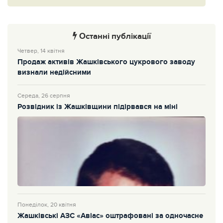
Останні публікації
Четвер, 14 квітня
Продаж активів Жашківського цукрового заводу
визнали недійсними
Середа, 26 серпня
Розвідник із Жашківщини підірвався на міні
Понеділок, 20 квітня
Жашківські АЗС «Авіас» оштрафовані за одночасне