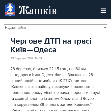
Жашків
Чергове ДТП на трасі
Київ—Одеса
29 Березня 2014, 14:03
28 березня, близько 22:45 год., на 160 км
автодороги Київ-Одеса, бiля с. Вiльшанка, 28-
річний водiй автомобiля «IЖ-2717», житель
Жашківського району, виконуючи розворот в
невстановленому мiсцi, не надав переваги в русi
та скоїв зiткнення iз автомобiлем «Land Rover»,
пiд керуванням 39-річного жителя Київської
області, який рухався в попутному напрямку.