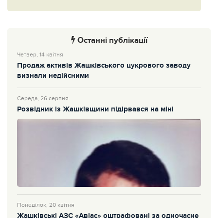
Останні публікації
Четвер, 14 квітня
Продаж активів Жашківського цукрового заводу
визнали недійсними
Середа, 26 серпня
Розвідник із Жашківщини підірвався на міні
Понеділок, 20 квітня
Жашківські АЗС «Авіас» оштрафовані за одночасне