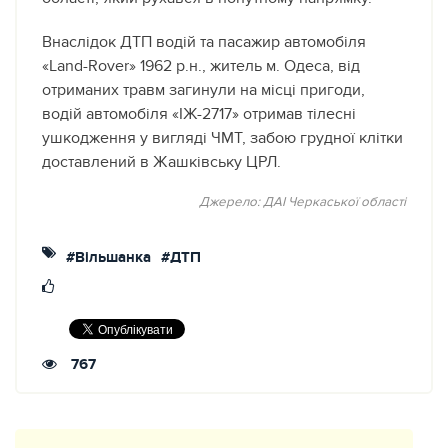
Внаслiдок ДТП водiй та пасажир автомобiля
«Land-Rover» 1962 р.н., житель м. Одеса, вiд
отриманих травм загинули на мiсцi пригоди,
водiй автомобiля «IЖ-2717» отримав тiлеснi
ушкодження у виглядi ЧМТ, забою грудної клiтки
доставлений в Жашкiвську ЦРЛ.
Джерело: ДАІ Черкаської області
#Вільшанка
#ДТП
767