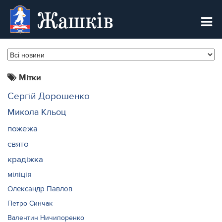
Жашків
Мітки
Сергій Дорошенко
Микола Кльоц
пожежа
свято
крадіжка
міліція
Олександр Павлов
Петро Синчак
Валентин Ничипоренко