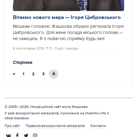
Вітаємо нового мера — Ігоря Цибровського
Міським головою Жашкова обрано регіонала Ігоря
Цибровського. Для мене посада міського голови —
не самоціль. Я з повагою сприйму будь-яке
6 листопадаа 2010, 11:11
‐
Події і заходи
Сторінки
←
4
1
2
3
© 2005—2026, Неофіційний сайт міста Жашкова.
У разі використання матеріалів, посилання на zhashkiv.info є
обов’язковим.
Про сайт
Правила використання матеріалів
Контакти