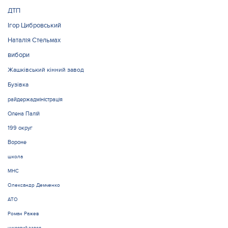
ДТП
Ігор Цибровський
Наталія Стельмах
вибори
Жашківський кінний завод
Бузівка
райдержадміністрація
Олена Палій
199 округ
Вороне
школа
МНС
Олександр Демченко
АТО
Роман Ражев