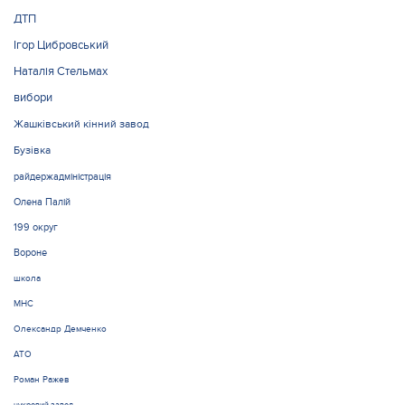
ДТП
Ігор Цибровський
Наталія Стельмах
вибори
Жашківський кінний завод
Бузівка
райдержадміністрація
Олена Палій
199 округ
Вороне
школа
МНС
Олександр Демченко
АТО
Роман Ражев