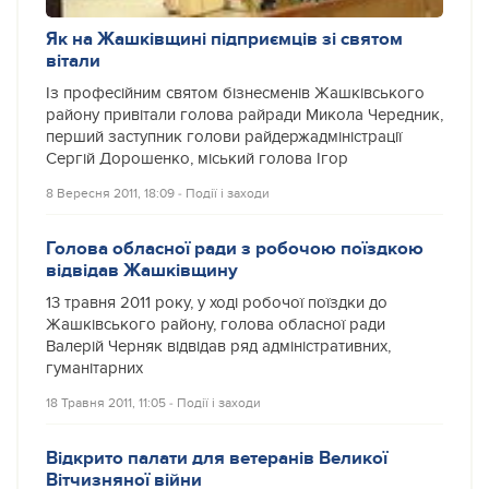
Як на Жашківщині підприємців зі святом
вітали
Із професійним святом бізнесменів Жашківського
району привітали голова райради Микола Чередник,
перший заступник голови райдержадміністрації
Сергій Дорошенко, міський голова Ігор
8 Вересня 2011, 18:09
‐
Події і заходи
Голова обласної ради з робочою поїздкою
відвідав Жашківщину
13 травня 2011 року, у ході робочої поїздки до
Жашківського району, голова обласної ради
Валерій Черняк відвідав ряд адміністративних,
гуманітарних
18 Травня 2011, 11:05
‐
Події і заходи
Відкрито палати для ветеранів Великої
Вітчизняної війни