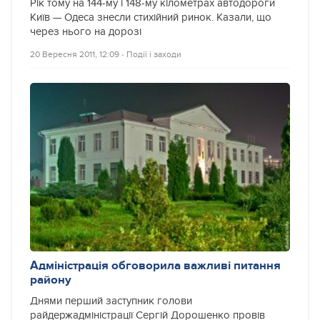
Рік тому на 144-му і 148-му кілометрах автодороги
Київ — Одеса знесли стихійний ринок. Казали, що
через нього на дорозі
20 Вересня 2011, 12:09
‐
Події і заходи
Адміністрація обговорила важливі питання
району
Днями перший заступник голови
райдержадміністрації Сергій Дорошенко провів