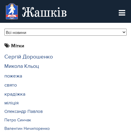
Жашків
Мітки
Сергій Дорошенко
Микола Кльоц
пожежа
свято
крадіжка
міліція
Олександр Павлов
Петро Синчак
Валентин Ничипоренко