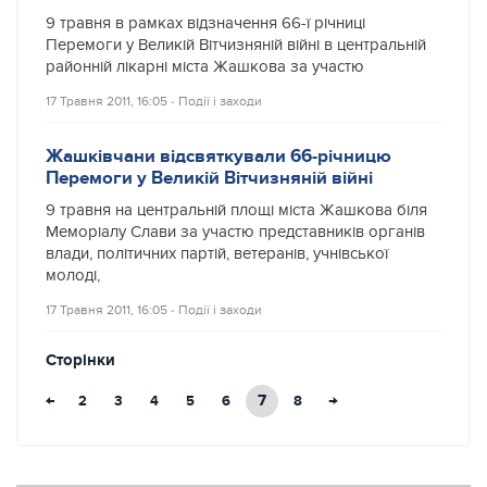
9 травня в рамках відзначення 66-ї річниці
Перемоги у Великій Вітчизняній війні в центральній
районній лікарні міста Жашкова за участю
17 Травня 2011, 16:05
‐
Події і заходи
Жашківчани відсвяткували 66-річницю
Перемоги у Великій Вітчизняній війні
9 травня на центральній площі міста Жашкова біля
Меморіалу Слави за участю представників органів
влади, політичних партій, ветеранів, учнівської
молоді,
17 Травня 2011, 16:05
‐
Події і заходи
Сторінки
←
7
→
2
3
4
5
6
8