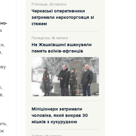
П’ятниця, 20 лютого
Черкаські оперативники
затримали наркоторговця зі
но-
стажем
а
Понеділок, 16 лютого
я,
На Жашківщині вшанували
память воїнів-афганців
в,
ву.
i,
в,
Міліціонери затримали
чоловіка, який викрав 30
мішків з кукурудзою
аль,
ок