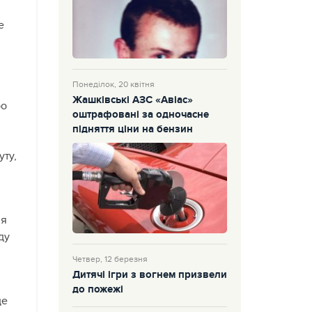
е
Понеділок, 20 квітня
Жашківські АЗС «Авіас»
ро
оштрафовані за одночасне
підняття ціни на бензин
уту,
ня
ду
Четвер, 12 березня
Дитячі ігри з вогнем призвели
до пожежі
де