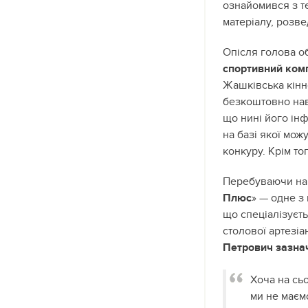
ознайомився з т
матеріалу, розве
Опісля голова о
спортивний ком
Жашківська кінн
безкоштовно нав
що нині його інф
на базі якої мож
конкуру. Крім то
Перебуваючи на 
Плюс
» — одне з
що спецiалiзуєт
столової артезі
Петрович зазна
Хоча на сьо
ми не маєм