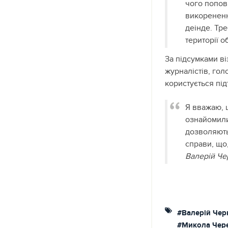
чого попов
викорененн
деінде. Тр
території о
За підсумками в
журналістів, гол
користується пі
Я вважаю, 
ознайомили
дозволяють
справи, що
Валерій Че
#Валерій Чер
#Микола Чер