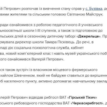
рій Петрович розпочав із вивчення стану справ у
с. Бузівка
, д
цевими жителями та сільським головою Світланою Майструк.
 ради ознайомився з роботою педагогічного й учнівського
ноосвітньої школи І-ІІІ ступенів, а також із підготовкою до
льських дітей в сезонному дитячому таборі «
Джерельце
». П
рмувала директор школи Тамара Пісківець. До речі, в
аді діє соціальна психологічна служба, кабінет
а, новий комп’ютерний клас і навіть музей українського поб
кого ознайомився Валерій Петрович.
ася також зустріч із власником місцевого фермерського
хайлом Шевченком, який не байдуже ставиться до вирішен
еб населеного пункту, активно допомагає навчальному закла
алерій Петрович відвідав рибгосп ВАТ «
Гірський Тікич
»
рського рибоводного господарства ВАТ «
Черкасирибгосп
», 