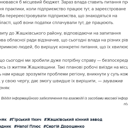
нювався б місцевий бюджет. Зараз влада ставить питання пр
я практики, коли підприємство працює тут, а зареєстроване
еба перереєстровувати підприємства, що знаходяться на
бласті, щоб вони податки сплачували тут, де працюють.
ізиту до Жашківського району, відповідаючи на запитання
ова обласної ради відзначив, що сьогодні влада на різних рі
дтримкою людей, бо вирішує конкретні питання, що їх хвилюю
що сьогодні ми зробили дуже потрібну справу — безпосеред
сь із життям Жашківщини. Такі планові робочі виїзди на міс
 нам краще зрозуміти проблеми регіону, вникнути у суть кож
, у свою чергу, дає змогу швидше їх вирішити,
— зауважив
рняк
.
Відділ інформаційного забезпечення та взаємодії із засобами масової інфор
nt
няк
#Гірський тікич
#Жашківський кінний завод
едник
#Напої Плюс
#Сергій Дорошенко