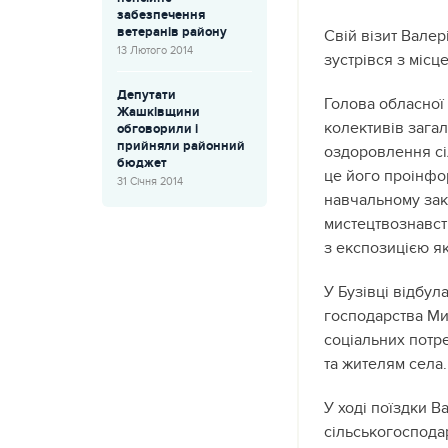
забезпечення
ветеранів району
Свій візит Вале
13 Лютого 2014
зустрівся з міс
Депутати
Голова обласної
Жашківщини
колективів загаль
обговорили і
прийняли районний
оздоровлення сі
бюджет
це його проінфо
31 Січня 2014
навчальному закл
мистецтвознавств
з експозицією я
У Бузівці відбул
господарства Ми
соціальних потр
та жителям села.
У ході поїздки В
сільськогоспода