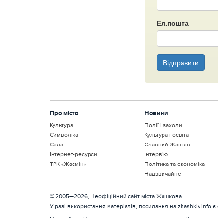
Ел.пошта
Відправити
Про місто
Новини
Культура
Події і заходи
Символіка
Культура і освіта
Села
Славний Жашків
Інтернет-ресурси
Інтерв’ю
ТРК «Жасмін»
Політика та економіка
Надзвичайне
© 2005—2026, Неофіційний сайт міста Жашкова.
У разі використання матеріалів, посилання на zhashkiv.info є