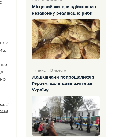
Субота, 14 лютого
о
Місцевий житель здійснював
незаконну реалізацію риби
внях
ть.
ньо
П’ятниця, 13 лютого
ця
Жашківчани попрощалися з
ної
Героєм, що віддав життя за
Україну
мації
.ck.ua