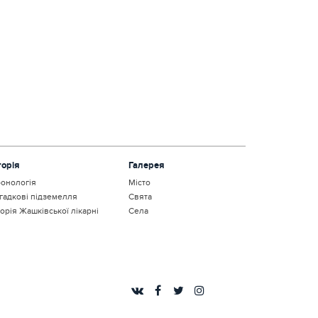
торія
Галерея
онологія
Місто
гадкові підземелля
Свята
торія Жашківської лікарні
Села