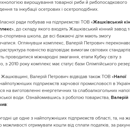
ехнологією вирощування товарної риби й рибопосадкового
дення та інкубації осетрових і осетроподібних.
бласної ради побував на підприємстві ТОВ «
Жашківський кін
плекс
», до складу якого входять Жашківський кінний завод т
о-спортивна школа, де всі бажаючі діти мають змогу
чатися. Оглянувши комплекс, Валерій Петрович переконавс
раструктура повністю відповідає вимогам світових стандарті
уть проводитися міжнародні змагання, етапи Кубку світу з
го, з 2010 року комплекс має статус бази Олімпійського резер
Жашківщині, Валерій Петрович відвідав також ТОВ «
Напої
 найпотужнiших пiдприємств харчової промисловостi в Україн
ься на виготовленні енергетичних та слабоалкогольних напої
анської води. Ознайомившись з роботою товариства,
Валерій
чив
:
годні це одне з найпотужніших підприємств області, та, на ж
о можливості отримувати кошти від сплати податків, за рахун