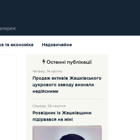
алерея
ка та економіка
Надзвичайне
Останні публікації
Четвер, 14 квітня
Продаж активів Жашківського
цукрового заводу визнали
недійсними
Середа, 26 серпня
Розвідник із Жашківщини
підірвався на міні