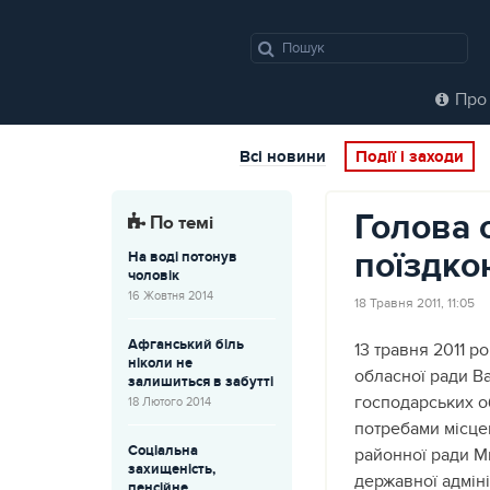
Про 
Всі новини
Події і заходи
Голова 
По темі
поїздко
На воді потонув
чоловік
16 Жовтня 2014
18 Травня 2011, 11:05
Афганський біль
13 травня 2011 р
ніколи не
обласної ради Ва
залишиться в забутті
господарських о
18 Лютого 2014
потребами місце
Соціальна
районної ради М
захищеність,
державної адмін
пенсійне