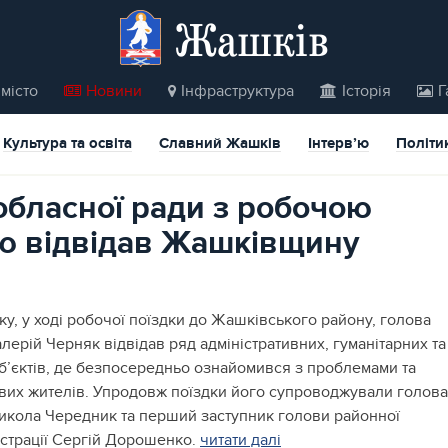
Жашків
місто
Новини
Інфраструктура
Історія
Г
Культура та освіта
Славний Жашків
Інтерв’ю
Політи
обласної ради з робочою
ю відвідав Жашківщину
оку, у ході робочої поїздки до Жашківського району, голова
лерій Черняк відвідав ряд адміністративних, гуманітарних та
б’єктів, де безпосередньо ознайомився з проблемами та
вих жителів. Упродовж поїздки його супроводжували голова
икола Чередник та перший заступник голови районної
істрації Сергій Дорошенко.
читати далі