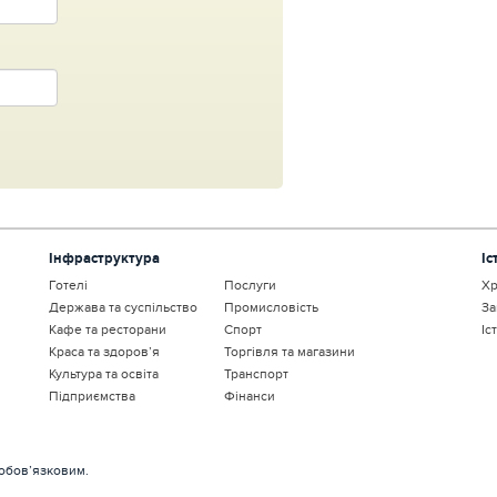
Інфраструктура
Іс
Готелі
Послуги
Хр
Держава та суспільство
Промисловість
За
Кафе та ресторани
Спорт
Іс
Краса та здоров’я
Торгівля та магазини
Культура та освіта
Транспорт
Підприємства
Фінанси
 обов’язковим.