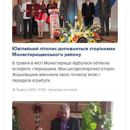
Ювілейний літопис доповниться сторінками
Монастирищанського району
8 травня в місті Монастирище відбулася обласна
естафета «Черкащина. Віхи шістдесятирічної історії».
Жашківщина виконала свою почесну місію і
передала атрибути
16 Травня 2013, 17:05
‐
Культура та освіта