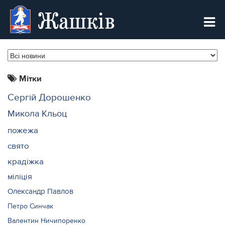
Жашків
Мітки
Сергій Дорошенко
Микола Кльоц
пожежа
свято
крадіжка
міліція
Олександр Павлов
Петро Синчак
Валентин Ничипоренко