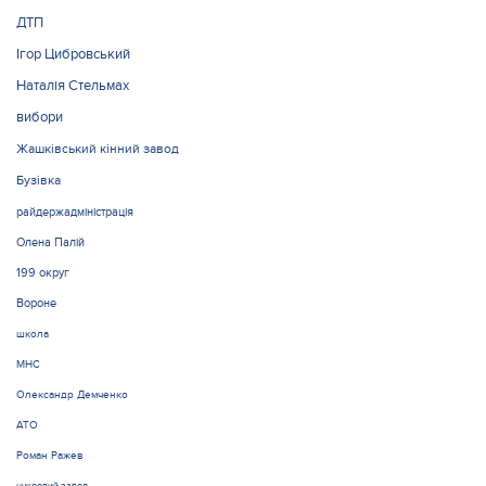
ДТП
Ігор Цибровський
Наталія Стельмах
вибори
Жашківський кінний завод
Бузівка
райдержадміністрація
Олена Палій
199 округ
Вороне
школа
МНС
Олександр Демченко
АТО
Роман Ражев