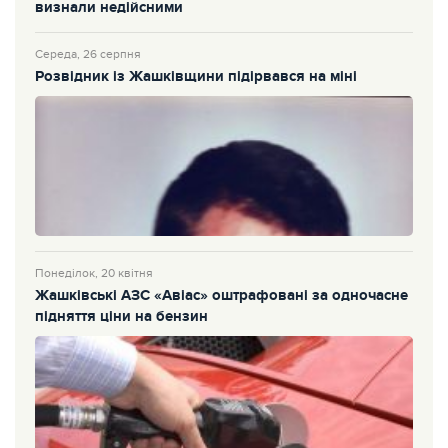
визнали недійсними
Середа, 26 серпня
Розвідник із Жашківщини підірвався на міні
Понеділок, 20 квітня
Жашківські АЗС «Авіас» оштрафовані за одночасне
підняття ціни на бензин