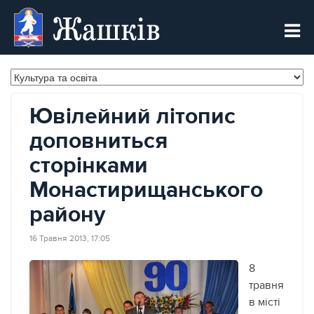
Жашків
Ювілейний літопис
доповниться
сторінками
Монастирищанського
району
16 Травня 2013, 17:05
8
травня
в місті