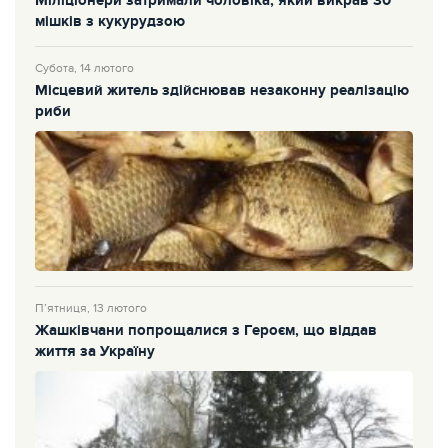
Міліціонери затримали чоловіка, який викрав 30
мішків з кукурудзою
Субота, 14 лютого
Місцевий житель здійснював незаконну реалізацію
риби
П’ятниця, 13 лютого
Жашківчани попрощалися з Героєм, що віддав
життя за Україну