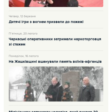
Четвер, 12 березня
Дитячі ігри з вогнем призвели до пожежі
П’ятниця, 20 лютого
Черкаські оперативники затримали наркоторговця
зі стажем
Понеділок, 16 лютого
На Жашківщині вшанували память воїнів-афганців