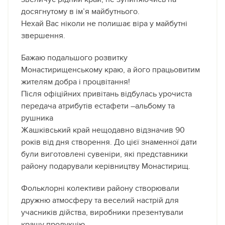
досягнутому в ім’я майбутнього.
Нехай Вас ніколи не полишає віра у майбутні
звершення.
Бажаю подальшого розвитку
Монастирищенському краю, а його працьовитим
жителям добра і процвітання!
Після офіційних привітань відбулась урочиста
передача атрибутів естафети –альбому та
рушника
Жашківський край нещодавно відзначив 90
років від дня створення. До цієї знаменної дати
були виготовлені сувеніри, які представники
району подарували керівництву Монастирищ.
Фольклорні колективи району створювали
дружню атмосферу та веселий настрій для
учасників дійства, виробники презентували
кращу продукцію.