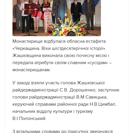
Монастирище відбулася обласна естафета
«Черкащина. Віхи шістдесятирічної історії».
Жашківщина виконала свою почесну місію і
передала атрибути своїм славним «сусідам» –
монастирищанам.
У заході взяли участь голова Жашківської
райдержадміністрації С.В. Дорошенко, заступник
голови райдержадміністрації В.М.Савицька,
керуючий справами районної ради Н.В.Цимбал,
начальник відділу культури і туризму
В.І.Полонський.
З вітальними словами до присутніх звернувся