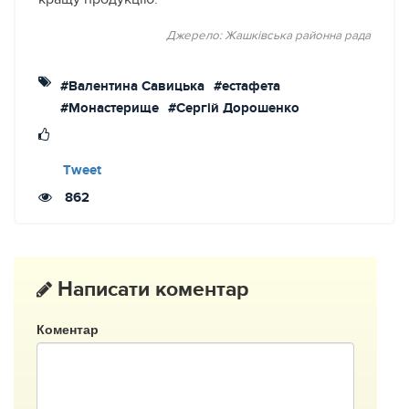
Джерело: Жашківська районна рада
#Валентина Савицька
#естафета
#Монастерище
#Сергій Дорошенко
Tweet
862
Написати коментар
Коментар