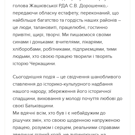
голова Жашківської РДА С.В. Дорошенко,-
передаючи обласну естафету, переконаний, що
найбільше багатство та гордість наших районів –
це люди, талановиті, працелюбні, гостинно
привітні, щирі, творчі. Ми пишаємося своїми
синами і доньками: вчителями, лікарями,
хліборобами, робітниками, підприємцями, тими
людьми, хто своєю працею творили і творять
історію Черкащини.
Сьогоднішня подія – це свідчення шанобливого
ставлення до історико-культурного надбання
нашого народу, збереження його історичної
спадщини, виховання у молоді почуття любові до
своєї Батьківщини.
Ми вдячні всім, хто був і є небайдужим до
рішучих змін, хто своєю щоденною напруженою
працею, розумом і серцем, реальними справами
звеличує рідний край, не зупиняючись на