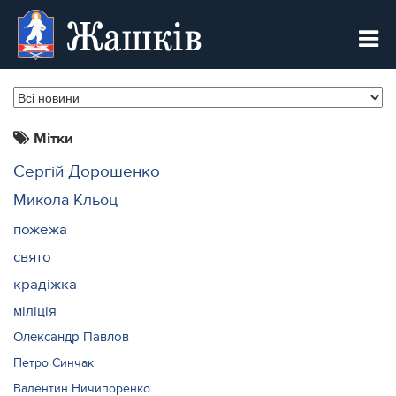
Жашків
Мітки
Сергій Дорошенко
Микола Кльоц
пожежа
свято
крадіжка
міліція
Олександр Павлов
Петро Синчак
Валентин Ничипоренко