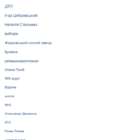
ДТП
Ігор Цибровський
Наталія Стельмах
вибори
Жашківський кінний завод
Бузівка
райдержадміністрація
Олена Палій
199 округ
Вороне
школа
МНС
Олександр Демченко
АТО
Роман Ражев